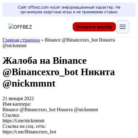
Сайт offbez.com носит информационный характер. Не
организуем азартные игры и не принимаем ставки.
Оставить жалобу
Главная страница
»
Binance @Binancexro_bot Никита
@nickmmnt
Жалоба на Binance
@Binancexro_bot Никита
@nickmmnt
21 января 2022
Имя каппера:
Binance @Binancexro_bot Никита @nickmmnt
Ссылка:
https://t.me/nickmmnt
Ссылка на соц. сеть:
https://t.me/Binancexro_bot