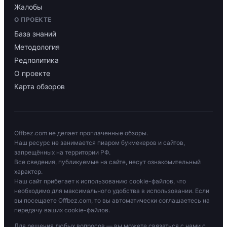
Жалобы
О ПРОЕКТЕ
База знаний
Методология
Редполитика
О проекте
Карта обзоров
Offbez.com не делает проплаченные обзоры.
Наш ресурс не занимается пиаром букмекеров и сайтов,
запрещённых на территории РФ.
Все сведения, публикуемые на сайте, несут ознакомительный
характер.
Наш сайт прибегает к использованию cookie-файлов, что
необходимо для максимального удобства в использовании. Если
вы посещаете Offbez.com, то вы автоматически соглашаетесь на
передачу ваших cookie-файлов.
Для решения любых вопросов — вы можете связаться с нами с