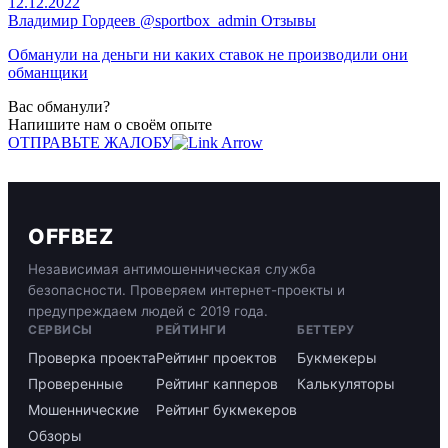
12.12.2022
Владимир Гордеев @sportbox_admin Отзывы
Обманули на деньги ни каких ставок не производили они
обманщики
Вас обманули?
Напишите нам о своём опыте
ОТПРАВЬТЕ ЖАЛОБУ
OFFBEZ
Независимая антимошенническая служба
безопасности. Проверяем интернет-проекты и
предупреждаем людей с 2019 года.
СЕРВИСЫ
РЕЙТИНГИ
БЕТТЕРУ
Проверка проекта
Рейтинг проектов
Букмекеры
Проверенные
Рейтинг капперов
Калькуляторы
Мошеннические
Рейтинг букмекеров
Обзоры