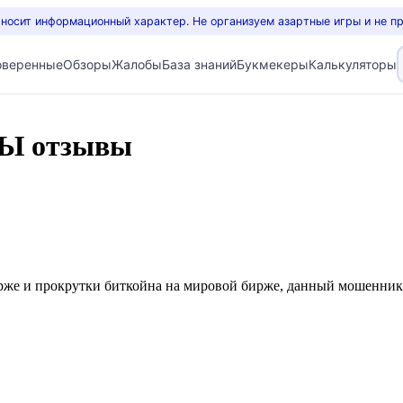
 носит информационный характер. Не организуем азартные игры и не п
оверенные
Обзоры
Жалобы
База знаний
Букмекеры
Калькуляторы
НЫ отзывы
рже и прокрутки биткойна на мировой бирже, данный мошенник 