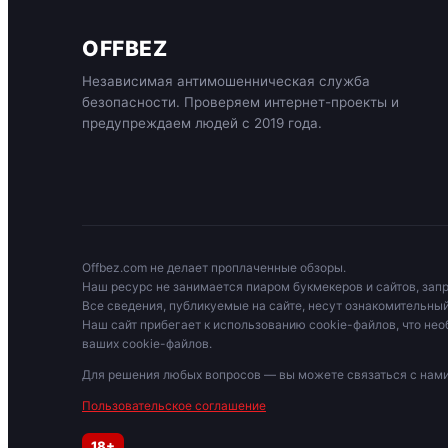
OFFBEZ
Независимая антимошенническая служба
безопасности. Проверяем интернет-проекты и
предупреждаем людей с 2019 года.
Offbez.com не делает проплаченные обзоры.
Наш ресурс не занимается пиаром букмекеров и сайтов, зап
Все сведения, публикуемые на сайте, несут ознакомительный
Наш сайт прибегает к использованию cookie-файлов, что нео
ваших cookie-файлов.
Для решения любых вопросов — вы можете связаться с на
Пользовательское соглашение
18+