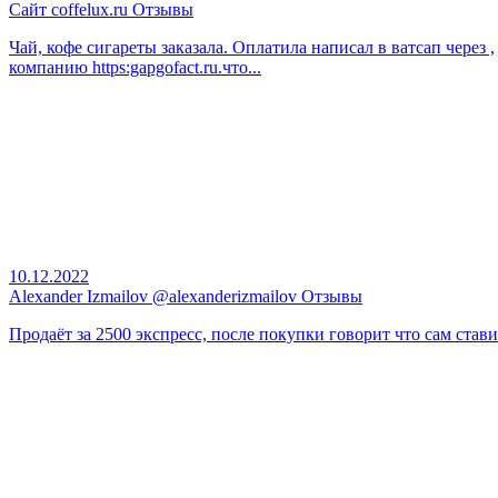
Сайт coffelux.ru Отзывы
Чай, кофе сигареты заказала. Оплатила написал в ватсап через ,
компанию https:gapgofact.ru.что...
10.12.2022
Alexander Izmailov @alexanderizmailov Отзывы
Продаёт за 2500 экспресс, после покупки говорит что сам став