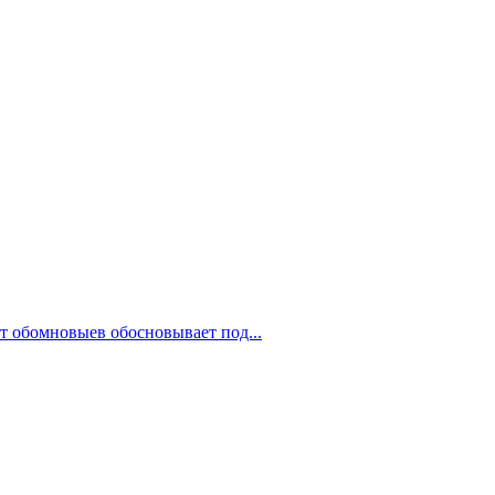
ит обомновыев обосновывает под...