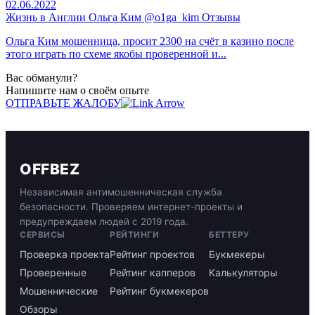
02.06.2022
Жизнь в Англии Ольга Ким @o1ga_kim Отзывы
Ольга Ким мошенница, просит 2300 на счёт в казино после
этого играть по схеме якобы проверенной и...
Вас обманули?
Напишите нам о своём опыте
ОТПРАВЬТЕ ЖАЛОБУ
OFFBEZ
Независимая антимошенническая служба
безопасности. Проверяем интернет-проекты и
предупреждаем людей с 2019 года.
СЕРВИСЫ
РЕЙТИНГИ
БЕТТЕРУ
Проверка проекта
Рейтинг проектов
Букмекеры
Проверенные
Рейтинг капперов
Калькуляторы
Мошеннические
Рейтинг букмекеров
Обзоры