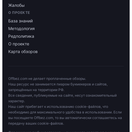
Жалобы
О ПРОЕКТЕ
База знаний
Методология
Редполитика
О проекте
Карта обзоров
Offbez.com не делает проплаченные обзоры.
Наш ресурс не занимается пиаром букмекеров и сайтов,
запрещённых на территории РФ.
Все сведения, публикуемые на сайте, несут ознакомительный
характер.
Наш сайт прибегает к использованию cookie-файлов, что
необходимо для максимального удобства в использовании. Если
вы посещаете Offbez.com, то вы автоматически соглашаетесь на
передачу ваших cookie-файлов.