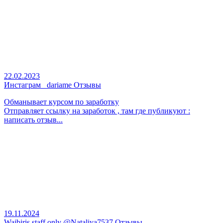
22.02.2023
Инстаграм _dariame Отзывы
Обманывает курсом по заработку
Отправляет ссылку на заработок , там где публикуют :
написать отзыв...
19.11.2024
Waibiris staff only @Nataliya7537 Отзывы