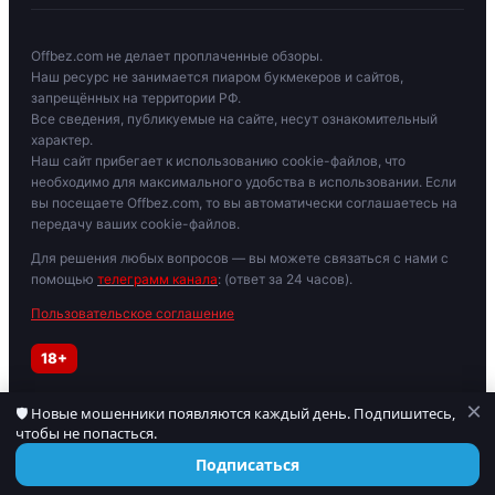
Offbez.com не делает проплаченные обзоры.
Наш ресурс не занимается пиаром букмекеров и сайтов,
запрещённых на территории РФ.
Все сведения, публикуемые на сайте, несут ознакомительный
характер.
Наш сайт прибегает к использованию cookie-файлов, что
необходимо для максимального удобства в использовании. Если
вы посещаете Offbez.com, то вы автоматически соглашаетесь на
передачу ваших cookie-файлов.
Для решения любых вопросов — вы можете связаться с нами с
помощью
телеграмм канала
: (ответ за 24 часов).
Пользовательское соглашение
18+
×
🛡 Новые мошенники появляются каждый день. Подпишитесь,
Играйте осторожно. При признаках зависимости обратитесь к
чтобы не попасться.
специалисту. Материалы для лиц старше 18 лет.
© 2019–2026 OFFBEZ. Сайт носит информационный характер.
Подписаться