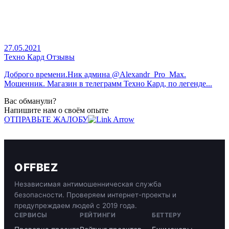
27.05.2021
Техно Кард Отзывы
Доброго времени.Ник админа @Alexandr_Pro_Max.
Мошенник. Магазин в телеграмм Техно Кард, по легенде...
Вас обманули?
Напишите нам о своём опыте
ОТПРАВЬТЕ ЖАЛОБУ
OFFBEZ
Независимая антимошенническая служба
безопасности. Проверяем интернет-проекты и
предупреждаем людей с 2019 года.
СЕРВИСЫ
РЕЙТИНГИ
БЕТТЕРУ