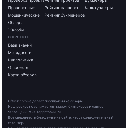
Проверка проекта
Рейтинг проектов
Букмекеры
Проверенные
Рейтинг капперов
Калькуляторы
Мошеннические
Рейтинг букмекеров
Обзоры
Жалобы
О ПРОЕКТЕ
База знаний
Методология
Редполитика
О проекте
Карта обзоров
Offbez.com не делает проплаченные обзоры.
Наш ресурс не занимается пиаром букмекеров и сайтов,
запрещённых на территории РФ.
Все сведения, публикуемые на сайте, несут ознакомительный
характер.