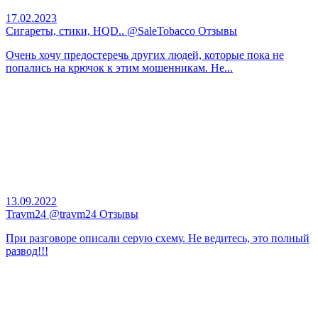
17.02.2023
Сигареты, стики, HQD.. @SaleTobacco Отзывы
Очень хочу предостеречь других людей, которые пока не
попались на крючок к этим мошенникам. Не...
13.09.2022
Travm24 @travm24 Отзывы
При разговоре описали серую схему. Не ведитесь, это полный
развод!!!