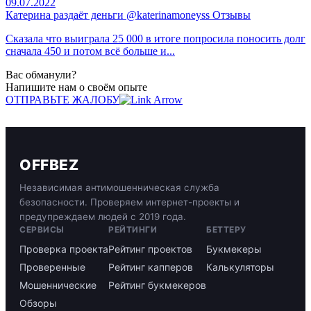
09.07.2022
Катерина раздаёт деньги @katerinamoneyss Отзывы
Сказала что выиграла 25 000 в итоге попросила поносить долг
сначала 450 и потом всё больше и...
Вас обманули?
Напишите нам о своём опыте
ОТПРАВЬТЕ ЖАЛОБУ
OFFBEZ
Независимая антимошенническая служба
безопасности. Проверяем интернет-проекты и
предупреждаем людей с 2019 года.
СЕРВИСЫ
РЕЙТИНГИ
БЕТТЕРУ
Проверка проекта
Рейтинг проектов
Букмекеры
Проверенные
Рейтинг капперов
Калькуляторы
Мошеннические
Рейтинг букмекеров
Обзоры