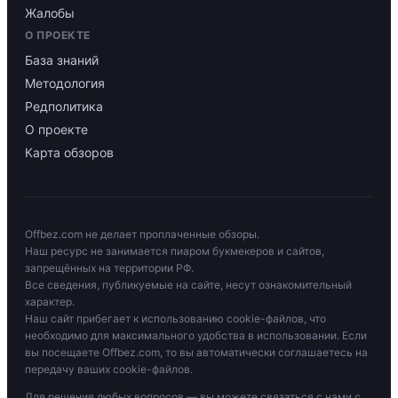
Жалобы
О ПРОЕКТЕ
База знаний
Методология
Редполитика
О проекте
Карта обзоров
Offbez.com не делает проплаченные обзоры.
Наш ресурс не занимается пиаром букмекеров и сайтов,
запрещённых на территории РФ.
Все сведения, публикуемые на сайте, несут ознакомительный
характер.
Наш сайт прибегает к использованию cookie-файлов, что
необходимо для максимального удобства в использовании. Если
вы посещаете Offbez.com, то вы автоматически соглашаетесь на
передачу ваших cookie-файлов.
Для решения любых вопросов — вы можете связаться с нами с