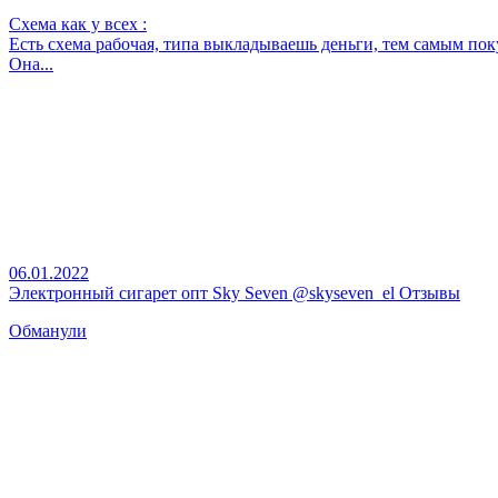
Схема как у всех :
Есть схема рабочая, типа выкладываешь деньги, тем самым по
Она...
06.01.2022
Электронный сигарет опт Sky Seven @skyseven_el Отзывы
Обманули