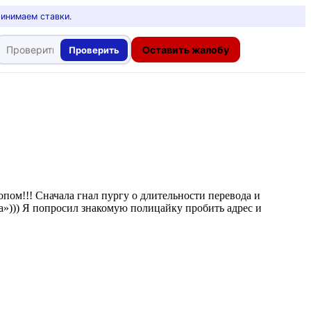
ринимаем ставки.
Оставить жалобу
Проверить
опом!!! Сначала гнал пургу о длительности перевода и
рта»))) Я попросил знакомую полицайку пробить адрес и