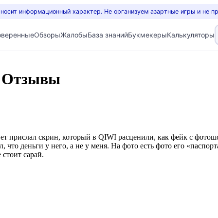
 носит информационный характер. Не организуем азартные игры и не п
оверенные
Обзоры
Жалобы
База знаний
Букмекеры
Калькуляторы
т Отзывы
твет прислал скрин, который в QIWI расценили, как фейк с фотош
, что деньги у него, а не у меня. На фото есть фото его «паспо
 стоит сарай.