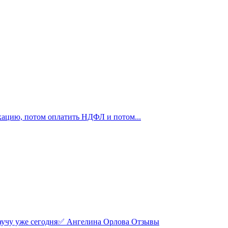
икацию, потом оплатить НДФЛ и потом...
учу уже сегодня✅ Ангелина Орлова Отзывы