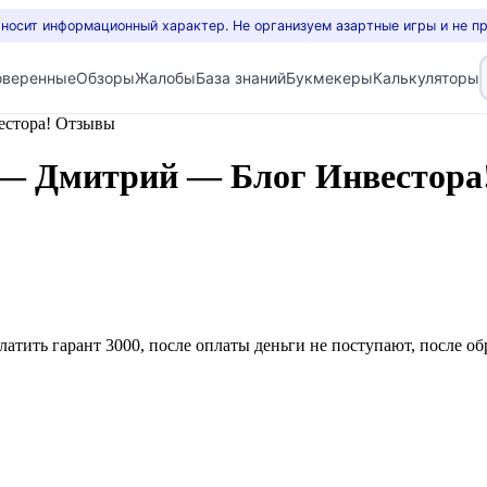
 носит информационный характер. Не организуем азартные игры и не п
оверенные
Обзоры
Жалобы
База знаний
Букмекеры
Калькуляторы
стора! Отзывы
 — Дмитрий — Блог Инвестора
атить гарант 3000, после оплаты деньги не поступают, после обр