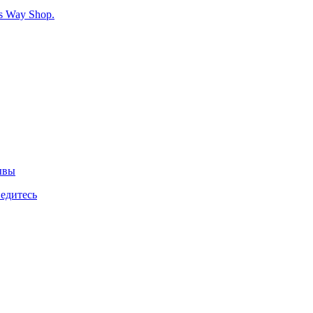
s Way Shop.
ывы
ведитесь