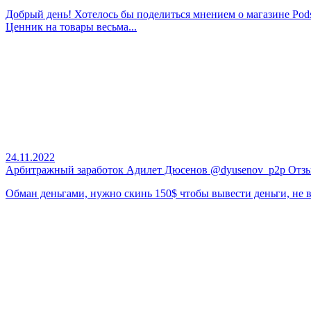
Добрый день! Хотелось бы поделиться мнением о магазине Pod
Ценник на товары весьма...
24.11.2022
Арбитражный заработок Адилет Дюсенов @dyusenov_p2p Отз
Обман деньгами, нужно скинь 150$ чтобы вывести деньги, не 