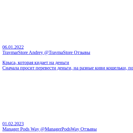
06.01.2022
TravmarStore Andrey @TravmaStore Отзывы
Крыса, которая кидает на деньги
Сначала просит перевести деньги, на разные киви кошельки, по
01.02.2023
Manager Pods Way @ManagerPodsWay Отзывы