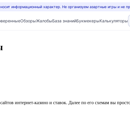
 носит информационный характер. Не организуем азартные игры и не п
оверенные
Обзоры
Жалобы
База знаний
Букмекеры
Калькуляторы
ы
айтов интернет-казино и ставок. Далее по его схемам вы просто