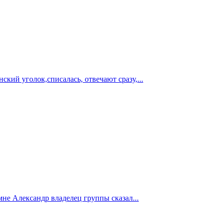
ский уголок,списалась, отвечают сразу,...
мне Александр владелец группы сказал...