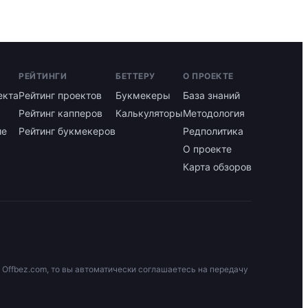
РЕЙТИНГИ
БЕТТЕРУ
О ПРОЕКТЕ
екта
Рейтинг проектов
Букмекеры
База знаний
Рейтинг капперов
Калькуляторы
Методология
ие
Рейтинг букмекеров
Редполитика
О проекте
Карта обзоров
 Offbez.com, то вы автоматически соглашаетесь на передачу