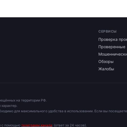
СЕРВИСЫ
Проверка про
Проверенные
Мошенническ
Обзоры
Жалобы
рещённых на территории РФ.
 характер.
бходимо для максимального удобства в использовании. Если вы посещаете
ми с помощью
телеграмм канала
: (ответ за 24 часов).