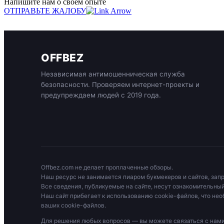
Напишите нам о своём опыте
ОТПРАВЬТЕ ЖАЛОБУ
OFFBEZ
Независимая антимошенническая служба
безопасности. Проверяем интернет-проекты и
предупреждаем людей с 2019 года.
Offbez.com не делает проплаченные обзоры.
Наш ресурс не занимается пиаром букмекеров и сайтов, зап
Все сведения, публикуемые на сайте, несут ознакомительный
Наш сайт прибегает к использованию cookie-файлов, что нео
ваших cookie-файлов.
Для решения любых вопросов — вы можете связаться с на