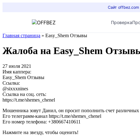
Сайт offbez.com
Проверка
Пр
Главная страница
»
Easy_Shem Отзывы
Жалоба на Easy_Shem Отзыв
27 июля 2021
Имя каппера:
Easy_Shem Отзывы
Ссылка:
@sixxxnines
Ссылка на соц. сеть:
https://t.me/shemes_chenel
Мошенника зовут Данил, он просит пополнить счет различных с
Его телеграмм-канал https://t.me/shemes_chenel
Его номер телефона: +380667410611
Нажмите на звезду, чтобы оценить!