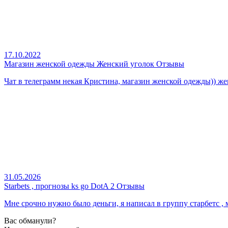
17.10.2022
Магазин женской одежды Женский уголок Отзывы
Чат в телеграмм некая Кристина, магазин женской одежды)) жен
31.05.2026
Starbets , прогнозы ks go DotA 2 Отзывы
Мне срочно нужно было деньги, я написал в группу старбетс , 
Вас обманули?