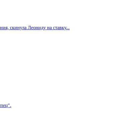
ия, скинула Леониду на ставку...
упец".