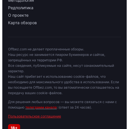
Методология
Редполитика
О проекте
Карта обзоров
Offbez.com не делает проплаченные обзоры.
Наш ресурс не занимается пиаром букмекеров и сайтов,
запрещённых на территории РФ.
Все сведения, публикуемые на сайте, несут ознакомительный
характер.
Наш сайт прибегает к использованию cookie-файлов, что
необходимо для максимального удобства в использовании. Если
вы посещаете Offbez.com, то вы автоматически соглашаетесь на
передачу ваших cookie-файлов.
Для решения любых вопросов — вы можете связаться с нами с
помощью
телеграмм канала
: (ответ за 24 часов).
Пользовательское соглашение
18+