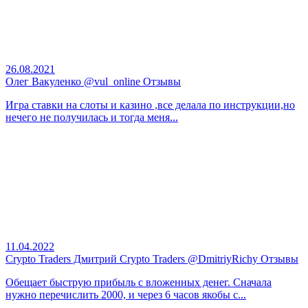
26.08.2021
Олег Вакуленко @vul_online Отзывы
Игра ставки на слоты и казино ,все делала по инструкции,но
нечего не получилась и тогда меня...
11.04.2022
Crypto Traders Дмитрий Crypto Traders @DmitriyRichy Отзывы
Обещает быструю прибыль с вложенных денег. Сначала
нужно перечислить 2000, и через 6 часов якобы с...