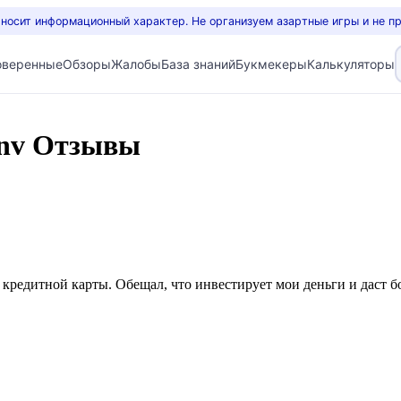
 носит информационный характер. Не организуем азартные игры и не п
оверенные
Обзоры
Жалобы
База знаний
Букмекеры
Калькуляторы
inv Отзывы
 кредитной карты. Обещал, что инвестирует мои деньги и даст б