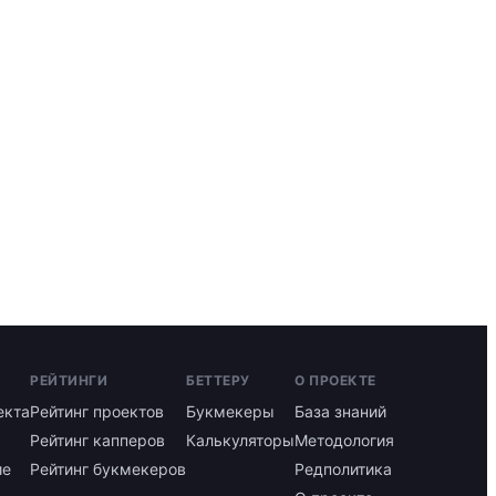
РЕЙТИНГИ
БЕТТЕРУ
О ПРОЕКТЕ
екта
Рейтинг проектов
Букмекеры
База знаний
Рейтинг капперов
Калькуляторы
Методология
ие
Рейтинг букмекеров
Редполитика