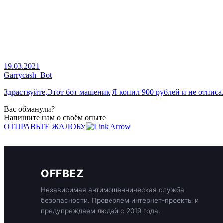
19.03.2021
Garrycash_Bot
Здраствуйте,Этот бот машеник,Я копил 900 рублей и не отписаль
Вас обманули?
Напишите нам о своём опыте
ОТПРАВЬТЕ ЖАЛОБУ
OFFBEZ
Независимая антимошенническая служба
безопасности. Проверяем интернет-проекты и
предупреждаем людей с 2019 года.