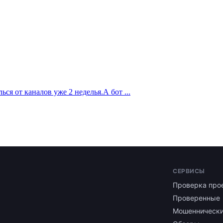
ся от каналов уже 2 неделья.А бот ...
СЕРВИСЫ
Проверка про
Проверенные
Мошенническ