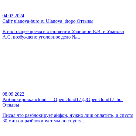
04.02.2024
Сайт ulanova-buro.ru Ulanova_бюро Отзывы
В настоящее время в отношении Улановой Е.В. и Уланова
А.С. возбуждено уголовное дело №...
08.09.2022
Разблокировка icloud — Openicloud17 @Openicloud17_bot
Отзывы
Писал что разблокирует айфон, нужно лиш оплатить, и спустя
30 мин он разблокирует мы но спустя...