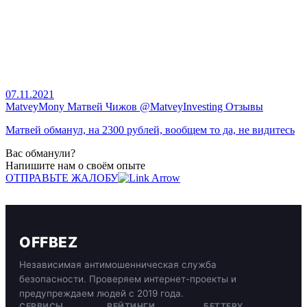
07.11.2021
MatveyMony Матвей Чижов @MatveyInvesting Отзывы
Матвей обманул, на 2300 рублей, вообщем то да, не видитесь
Вас обманули?
Напишите нам о своём опыте
ОТПРАВЬТЕ ЖАЛОБУ
OFFBEZ
Независимая антимошенническая служба
безопасности. Проверяем интернет-проекты и
предупреждаем людей с 2019 года.
СЕРВИСЫ
РЕЙТИНГИ
БЕТТЕРУ