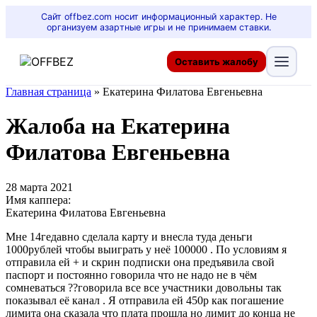
Сайт offbez.com носит информационный характер. Не
организуем азартные игры и не принимаем ставки.
Оставить жалобу
Главная страница
»
Екатерина Филатова Евгеньевна
Жалоба на Екатерина
Филатова Евгеньевна
28 марта 2021
Имя каппера:
Екатерина Филатова Евгеньевна
Мне 14гедавно сделала карту и внесла туда деньги
1000рублей чтобы выиграть у неё 100000 . По условиям я
отправила ей + и скрин подписки она предъявила свой
паспорт и постоянно говорила что не надо не в чём
сомневаться ??говорила все все участники довольны так
показывал её канал . Я отправила ей 450р как погашение
лимита она сказала что плата прошла но лимит до конца не