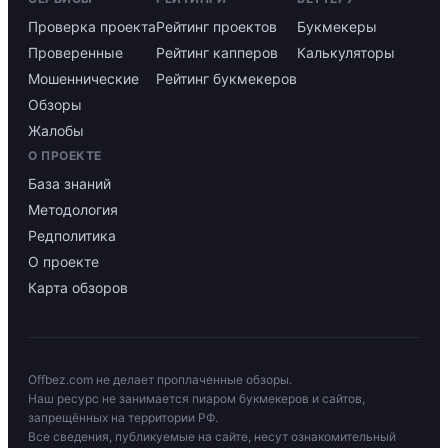
Проверка проекта
Рейтинг проектов
Букмекеры
Проверенные
Рейтинг капперов
Калькуляторы
Мошеннические
Рейтинг букмекеров
Обзоры
Жалобы
О ПРОЕКТЕ
База знаний
Методология
Редполитика
О проекте
Карта обзоров
Offbez.com не делает проплаченные обзоры.
Наш ресурс не занимается пиаром букмекеров и сайтов,
запрещённых на территории РФ.
Все сведения, публикуемые на сайте, несут ознакомительный