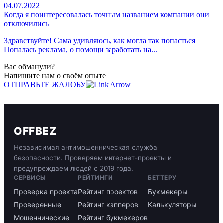
04.07.2022
Когда я поинтересовалась точным названием компании они
отключились
Здравствуйте! Сама удивляюсь, как могла так попасться
Попалась реклама, о помощи заработать на...
Вас обманули?
Напишите нам о своём опыте
ОТПРАВЬТЕ ЖАЛОБУ
OFFBEZ
Независимая антимошенническая служба
безопасности. Проверяем интернет-проекты и
предупреждаем людей с 2019 года.
СЕРВИСЫ
РЕЙТИНГИ
БЕТТЕРУ
Проверка проекта
Рейтинг проектов
Букмекеры
Проверенные
Рейтинг капперов
Калькуляторы
Мошеннические
Рейтинг букмекеров