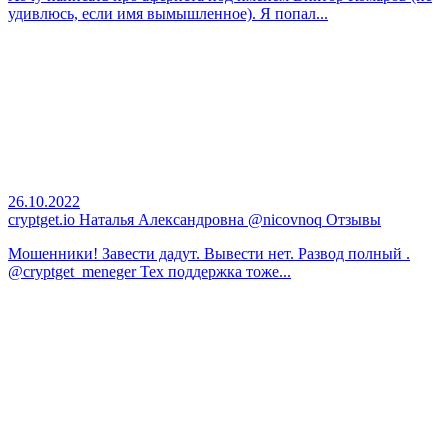
удивлюсь, если имя вымышленное). Я попал...
26.10.2022
cryptget.io Наталья Александровна @nicovnoq Отзывы
Мошенники! Завести дадут. Вывести нет. Развод полный .
@cryptget_meneger Тех поддержка тоже...