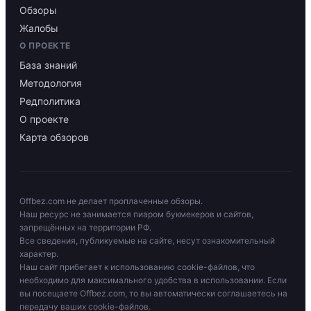
Обзоры
Жалобы
О ПРОЕКТЕ
База знаний
Методология
Редполитика
О проекте
Карта обзоров
Offbez.com не делает проплаченные обзоры.
Наш ресурс не занимается пиаром букмекеров и сайтов,
запрещённых на территории РФ.
Все сведения, публикуемые на сайте, несут ознакомительный
характер.
Наш сайт прибегает к использованию cookie-файлов, что
необходимо для максимального удобства в использовании. Если
вы посещаете Offbez.com, то вы автоматически соглашаетесь на
передачу ваших cookie-файлов.