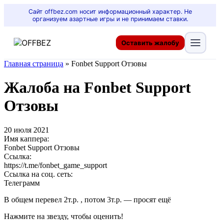
Сайт offbez.com носит информационный характер. Не
организуем азартные игры и не принимаем ставки.
Оставить жалобу
Главная страница
»
Fonbet Support Отзовы
Жалоба на Fonbet Support
Отзовы
20 июля 2021
Имя каппера:
Fonbet Support Отзовы
Ссылка:
https://t.me/fonbet_game_support
Ссылка на соц. сеть:
Телеграмм
В общем перевел 2т.р. , потом 3т.р. — просят ещё
Нажмите на звезду, чтобы оценить!