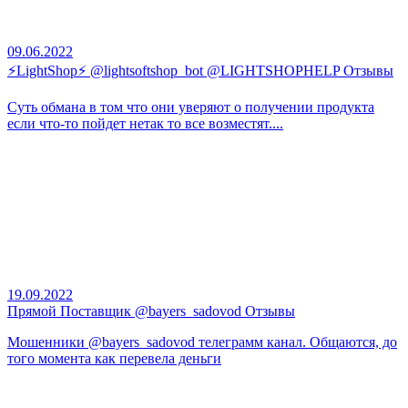
09.06.2022
⚡️LightShop⚡️ @lightsoftshop_bot @LIGHTSHOPHELP Отзывы
Суть обмана в том что они уверяют о получении продукта
если что-то пойдет нетак то все возместят....
19.09.2022
Прямой Поставщик @bayers_sadovod Отзывы
Мошенники @bayers_sadovod телеграмм канал. Общаются, до
того момента как перевела деньги