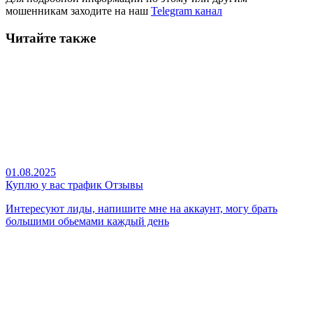
мошенникам заходите на наш
Telegram канал
Читайте также
01.08.2025
Куплю у вас трафик Отзывы
Интересуют лиды, напишите мне на аккаунт, могу брать
большими обьемами каждый день