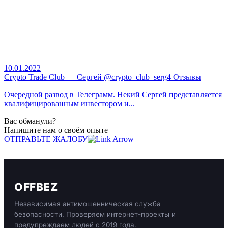
10.01.2022
Crypto Trade Club — Сергей @crypto_club_serg4 Отзывы
Очередной развод в Телеграмм. Некий Сергей представляется
квалифицированным инвестором и...
Вас обманули?
Напишите нам о своём опыте
ОТПРАВЬТЕ ЖАЛОБУ
OFFBEZ
Независимая антимошенническая служба
безопасности. Проверяем интернет-проекты и
предупреждаем людей с 2019 года.