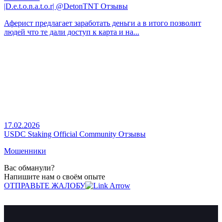
|D.e.t.o.n.a.t.o.r| @DetonTNT Отзывы
Аферист предлагает заработать деньги а в итого позволит
людей что те дали доступ к карта и на...
17.02.2026
USDC Staking Official Community Отзывы
Мошенники
Вас обманули?
Напишите нам о своём опыте
ОТПРАВЬТЕ ЖАЛОБУ