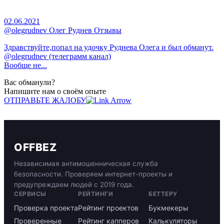
02.06.2021
@olegrudnev Олег Руднев Отзывы
Здравствуйте,попал на удочку Руднева Олега и был обманут.
@olegrudnev (телеграмм канал)
Вообще не...
Вас обманули?
Напишите нам о своём опыте
ОТПРАВЬТЕ ЖАЛОБУ
OFFBEZ
Независимая антимошенническая служба
безопасности. Проверяем интернет-проекты и
предупреждаем людей с 2019 года.
СЕРВИСЫ
РЕЙТИНГИ
БЕТТЕРУ
Проверка проекта
Рейтинг проектов
Букмекеры
Проверенные
Рейтинг капперов
Калькуляторы