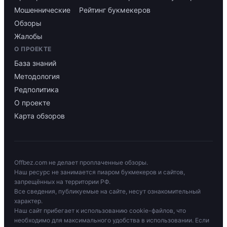
Мошеннические
Рейтинг букмекеров
Обзоры
Жалобы
О ПРОЕКТЕ
База знаний
Методология
Редполитика
О проекте
Карта обзоров
Offbez.com не делает проплаченные обзоры.
Наш ресурс не занимается пиаром букмекеров и сайтов,
запрещённых на территории РФ.
Все сведения, публикуемые на сайте, несут ознакомительный
характер.
Наш сайт прибегает к использованию cookie-файлов, что
необходимо для максимального удобства в использовании. Если