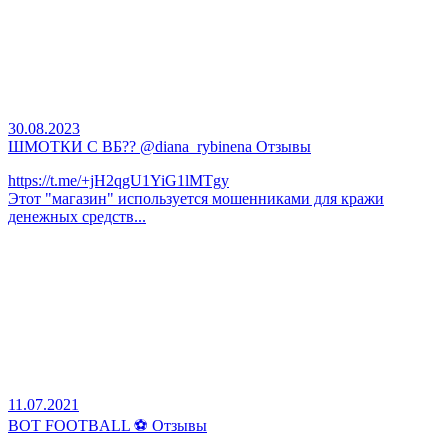
30.08.2023
ШМОТКИ С ВБ?? @diana_rybinena Отзывы
https://t.me/+jH2qgU1YiG1lMTgy
Этот "магазин" используется мошенниками для кражи
денежных средств...
11.07.2021
BOT FOOTBALL ⚽ Отзывы