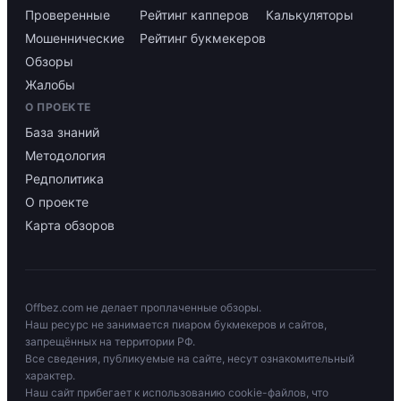
Проверенные
Рейтинг капперов
Калькуляторы
Мошеннические
Рейтинг букмекеров
Обзоры
Жалобы
О ПРОЕКТЕ
База знаний
Методология
Редполитика
О проекте
Карта обзоров
Offbez.com не делает проплаченные обзоры.
Наш ресурс не занимается пиаром букмекеров и сайтов,
запрещённых на территории РФ.
Все сведения, публикуемые на сайте, несут ознакомительный
характер.
Наш сайт прибегает к использованию cookie-файлов, что