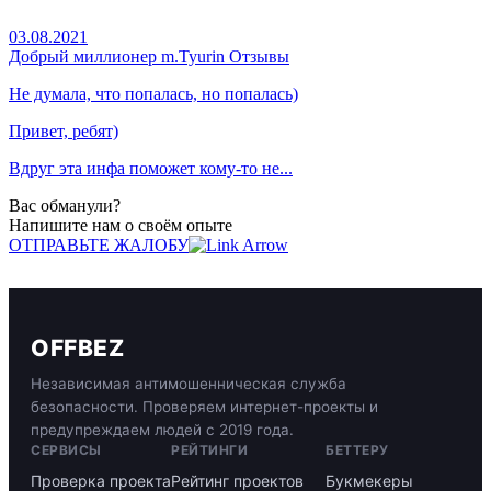
03.08.2021
Добрый миллионер m.Tyurin Отзывы
Не думала, что попалась, но попалась)
Привет, ребят)
Вдруг эта инфа поможет кому-то не...
Вас обманули?
Напишите нам о своём опыте
ОТПРАВЬТЕ ЖАЛОБУ
OFFBEZ
Независимая антимошенническая служба
безопасности. Проверяем интернет-проекты и
предупреждаем людей с 2019 года.
СЕРВИСЫ
РЕЙТИНГИ
БЕТТЕРУ
Проверка проекта
Рейтинг проектов
Букмекеры