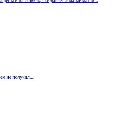
деньги на ставках, скидывает ложные матчи...
м не получил....