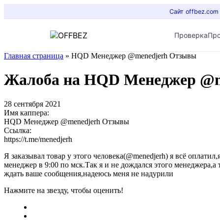
Сайт offbez.com
Проверка
Пр
Главная страница
»
HQD Менеджер @menedjerh Отзывы
Жалоба на HQD Менеджер @
28 сентября 2021
Имя каппера:
HQD Менеджер @menedjerh Отзывы
Ссылка:
https://t.me/menedjerh
Я заказывал товар у этого человека(@menedjerh) я всё оплатил
менеджер в 9:00 по мск.Так я и не дождался этого менеджера,а 
ждать ваше сообщения,надеюсь меня не надурили
Нажмите на звезду, чтобы оценить!