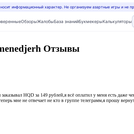
 носит информационный характер. Не организуем азартные игры и не п
оверенные
Обзоры
Жалобы
База знаний
Букмекеры
Калькуляторы
menedjerh Отзывы
,я заказывал HQD за 149 рублей,я всё оплатил у меня есть даже ч
теперь мне не отвечает не кто в группе телеграмм,я прошу верну