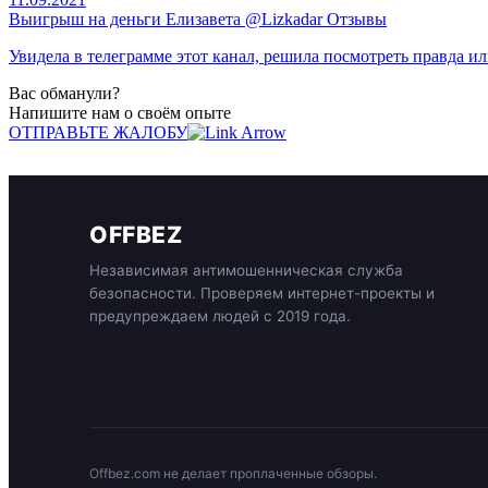
Выигрыш на деньги Елизавета @Lizkadar Отзывы
Увидела в телеграмме этот канал, решила посмотреть правда ил
Вас обманули?
Напишите нам о своём опыте
ОТПРАВЬТЕ ЖАЛОБУ
OFFBEZ
Независимая антимошенническая служба
безопасности. Проверяем интернет-проекты и
предупреждаем людей с 2019 года.
Offbez.com не делает проплаченные обзоры.