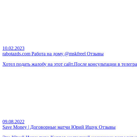
10.02.2023
rabotazds.com Работа на дому @mskfreel Отзывы
Хотел подать жалобу на этот сайт.После консультации в телегра
09.08.2022
Save Money | Договорные матчи Юрий Ищук Отзывы