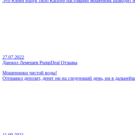
Это Юрий Ищук типо Каппер настоящий мошенник разводит на 
27.07.2022
Даниил Лемешев PumpDeal Отзывы
Мошенники чистой воды!
Отправил депозит, денег ни на следующий день, ни в дальнейше
11.09.2021