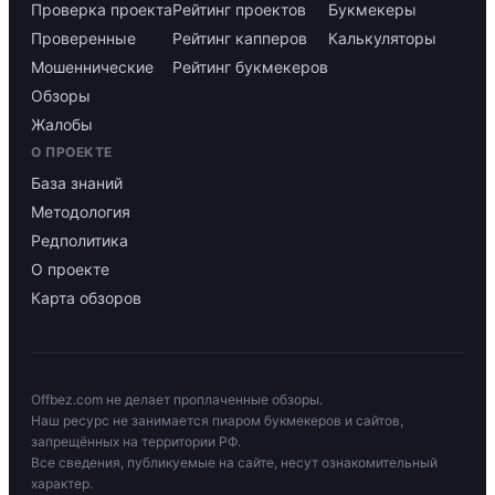
Проверка проекта
Рейтинг проектов
Букмекеры
Проверенные
Рейтинг капперов
Калькуляторы
Мошеннические
Рейтинг букмекеров
Обзоры
Жалобы
О ПРОЕКТЕ
База знаний
Методология
Редполитика
О проекте
Карта обзоров
Offbez.com не делает проплаченные обзоры.
Наш ресурс не занимается пиаром букмекеров и сайтов,
запрещённых на территории РФ.
Все сведения, публикуемые на сайте, несут ознакомительный
характер.