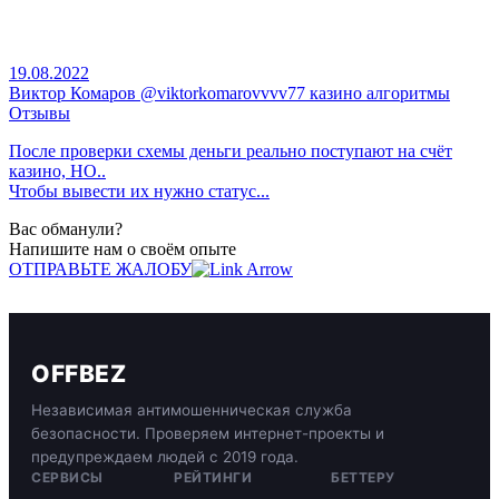
19.08.2022
Виктор Комаров @viktorkomarovvvv77 казино алгоритмы
Отзывы
После проверки схемы деньги реально поступают на счёт
казино, НО..
Чтобы вывести их нужно статус...
Вас обманули?
Напишите нам о своём опыте
ОТПРАВЬТЕ ЖАЛОБУ
OFFBEZ
Независимая антимошенническая служба
безопасности. Проверяем интернет-проекты и
предупреждаем людей с 2019 года.
СЕРВИСЫ
РЕЙТИНГИ
БЕТТЕРУ