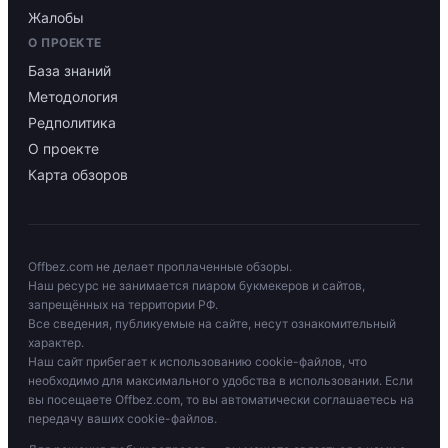
Жалобы
О ПРОЕКТЕ
База знаний
Методология
Редполитика
О проекте
Карта обзоров
Offbez.com не делает проплаченные обзоры.
Наш ресурс не занимается пиаром букмекеров и сайтов,
запрещённых на территории РФ.
Все сведения, публикуемые на сайте, несут ознакомительный
характер.
Наш сайт прибегает к использованию cookie-файлов, что
необходимо для максимального удобства в использовании. Если
вы посещаете Offbez.com, то вы автоматически соглашаетесь на
передачу ваших cookie-файлов.