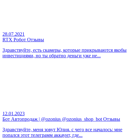
28.07.2021
RTX Робот Отзывы
Здравствуйте, есть скамеры, которые прикрываются якобы
инвестициями, но ты обратно деньги уже не...
12.01.2023
Бот Автопродаж | @ozonius @ozonius_shop_bot Отзывы
Здравствуйте, меня зовут Юлия. с чего все началось: мне
попался этот телеграмм аккаунт, где...