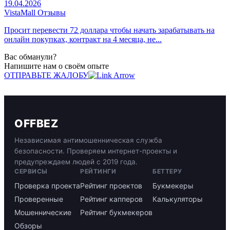
19.04.2026
VistaMall Отзывы
Просит перевести 72 доллара чтобы начать зарабатывать на
онлайн покупках, контракт на 4 месяца, не...
Вас обманули?
Напишите нам о своём опыте
ОТПРАВЬТЕ ЖАЛОБУ
OFFBEZ
Независимая антимошенническая служба
безопасности. Проверяем интернет-проекты и
предупреждаем людей с 2019 года.
СЕРВИСЫ
РЕЙТИНГИ
БЕТТЕРУ
Проверка проекта
Рейтинг проектов
Букмекеры
Проверенные
Рейтинг капперов
Калькуляторы
Мошеннические
Рейтинг букмекеров
Обзоры