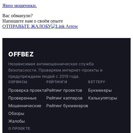
Явно мошеники.
Вас обманули?
Напишите нам о своём опыте
ОТПРАВЬТЕ ЖАЛОБУ
OFFBEZ
Независимая антимошенническая служба
безопасности. Проверяем интернет-проекты и
предупреждаем людей с 2019 года.
СЕРВИСЫ
РЕЙТИНГИ
БЕТТЕРУ
Проверка проекта
Рейтинг проектов
Букмекеры
Проверенные
Рейтинг капперов
Калькуляторы
Мошеннические
Рейтинг букмекеров
Обзоры
Жалобы
О ПРОЕКТЕ