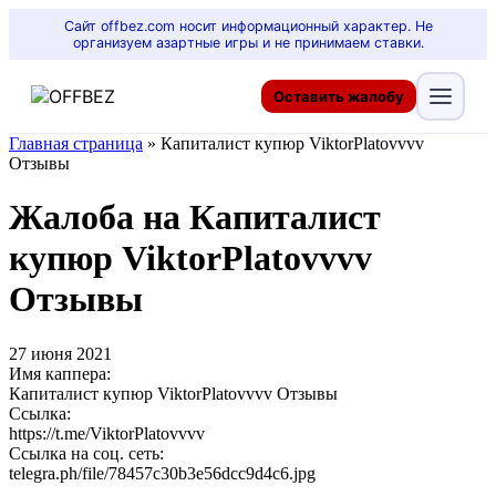
Сайт offbez.com носит информационный характер. Не
организуем азартные игры и не принимаем ставки.
Оставить жалобу
Главная страница
»
Капиталист купюр ViktorPlatovvvv
Отзывы
Жалоба на Капиталист
купюр ViktorPlatovvvv
Отзывы
27 июня 2021
Имя каппера:
Капиталист купюр ViktorPlatovvvv Отзывы
Ссылка:
https://t.me/ViktorPlatovvvv
Ссылка на соц. сеть:
telegra.ph/file/78457c30b3e56dcc9d4c6.jpg