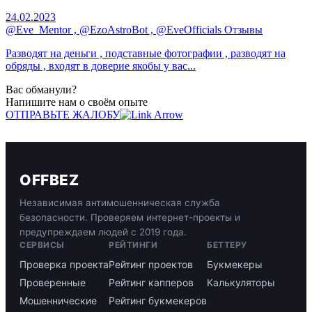
24.02.2023
@Eve_Mentor , @EzoAstroBot , @EveOfficials Отзывы
Разводят на деньги , подставные фотографии , разводят на
обряды , входят в доверие якобы у вас...
Вас обманули?
Напишите нам о своём опыте
ОТПРАВЬТЕ ЖАЛОБУ
OFFBEZ
Независимая антимошенническая служба
безопасности. Проверяем интернет-проекты и
предупреждаем людей с 2019 года.
СЕРВИСЫ
РЕЙТИНГИ
БЕТТЕРУ
Проверка проекта
Рейтинг проектов
Букмекеры
Проверенные
Рейтинг капперов
Калькуляторы
Мошеннические
Рейтинг букмекеров