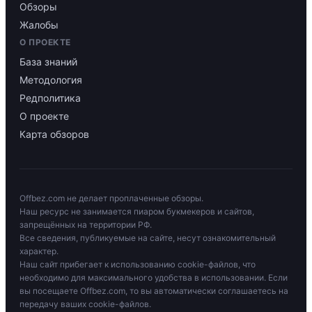
Обзоры
Жалобы
О ПРОЕКТЕ
База знаний
Методология
Редполитика
О проекте
Карта обзоров
Offbez.com не делает проплаченные обзоры.
Наш ресурс не занимается пиаром букмекеров и сайтов,
запрещённых на территории РФ.
Все сведения, публикуемые на сайте, несут ознакомительный
характер.
Наш сайт прибегает к использованию cookie-файлов, что
необходимо для максимального удобства в использовании. Если
вы посещаете Offbez.com, то вы автоматически соглашаетесь на
передачу ваших cookie-файлов.