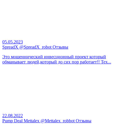
05.05.2023
SpreadX @SpreadX_robot Отзывы
Это мошеннический инвесционный проект который
обманывает людей,который до сих пор работает!! Тех...
22.08.2022
Pump Deal Mettalex @Mettalex_robbot Отзывы