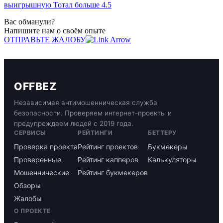
выигрышную Тотал больше 4.5
Вас обманули?
Напишите нам о своём опыте
ОТПРАВЬТЕ ЖАЛОБУ
OFFBEZ
Независимая антимошенническая служба
безопасности. Проверяем интернет-проекты и
предупреждаем людей с 2019 года.
СЕРВИСЫ
РЕЙТИНГИ
БЕТТЕРУ
Проверка проекта
Рейтинг проектов
Букмекеры
Проверенные
Рейтинг капперов
Калькуляторы
Мошеннические
Рейтинг букмекеров
Обзоры
Жалобы
О ПРОЕКТЕ