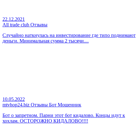
22.12.2021
Аll trade club Отзывы
Случайно наткнулась на инвестирование где типо поднимают
деньги. Минимальная сумма 2 тысячи....
10.05.2022
mtvhop24.biz Отзывы Бот Мошенник
Бот о запретном. Парни этот бот кидалово. Концы идут к
хохлам. ОСТОРОЖНО КИДАЛОВО!!!!