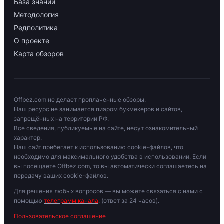
База знаний
Методология
Редполитика
О проекте
Карта обзоров
Offbez.com не делает проплаченные обзоры.
Наш ресурс не занимается пиаром букмекеров и сайтов,
запрещённых на территории РФ.
Все сведения, публикуемые на сайте, несут ознакомительный
характер.
Наш сайт прибегает к использованию cookie-файлов, что
необходимо для максимального удобства в использовании. Если
вы посещаете Offbez.com, то вы автоматически соглашаетесь на
передачу ваших cookie-файлов.
Для решения любых вопросов — вы можете связаться с нами с
помощью
телеграмм канала
: (ответ за 24 часов).
Пользовательское соглашение