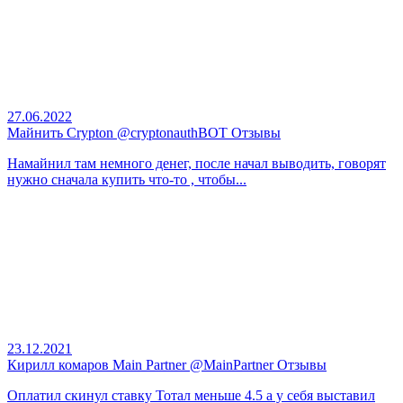
27.06.2022
Майнить Crypton @cryptonauthBOT Отзывы
Намайнил там немного денег, после начал выводить, говорят
нужно сначала купить что-то , чтобы...
23.12.2021
Кирилл комаров Main Partner @MainPartner Отзывы
Оплатил скинул ставку Тотал меньше 4.5 а у себя выставил