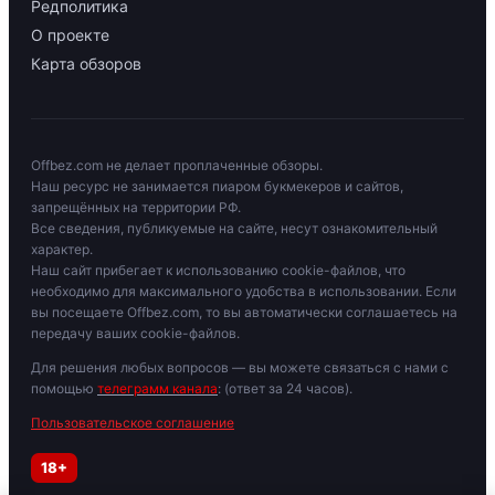
Редполитика
О проекте
Карта обзоров
Offbez.com не делает проплаченные обзоры.
Наш ресурс не занимается пиаром букмекеров и сайтов,
запрещённых на территории РФ.
Все сведения, публикуемые на сайте, несут ознакомительный
характер.
Наш сайт прибегает к использованию cookie-файлов, что
необходимо для максимального удобства в использовании. Если
вы посещаете Offbez.com, то вы автоматически соглашаетесь на
передачу ваших cookie-файлов.
Для решения любых вопросов — вы можете связаться с нами с
помощью
телеграмм канала
: (ответ за 24 часов).
Пользовательское соглашение
18+