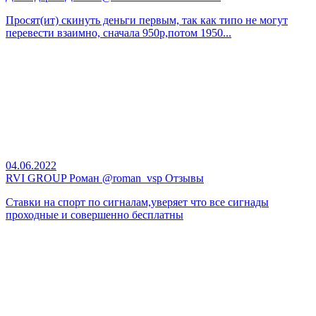
Просят(ит) скинуть деньги первым, так как типо не могут
перевести взаимно, сначала 950р,потом 1950...
04.06.2022
RVI GROUP Роман @roman_vsp Отзывы
Ставки на спорт по сигналам,уверяет что все сигнады
проходные и совершенно бесплатны