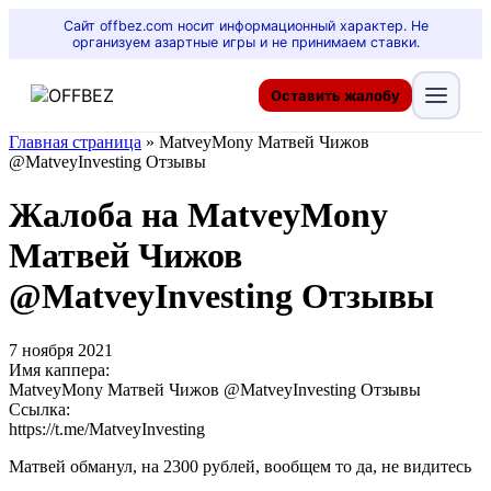
Сайт offbez.com носит информационный характер. Не
организуем азартные игры и не принимаем ставки.
Оставить жалобу
Главная страница
»
MatveyMony Матвей Чижов
@MatveyInvesting Отзывы
Жалоба на MatveyMony
Матвей Чижов
@MatveyInvesting Отзывы
7 ноября 2021
Имя каппера:
MatveyMony Матвей Чижов @MatveyInvesting Отзывы
Ссылка:
https://t.me/MatveyInvesting
Матвей обманул, на 2300 рублей, вообщем то да, не видитесь