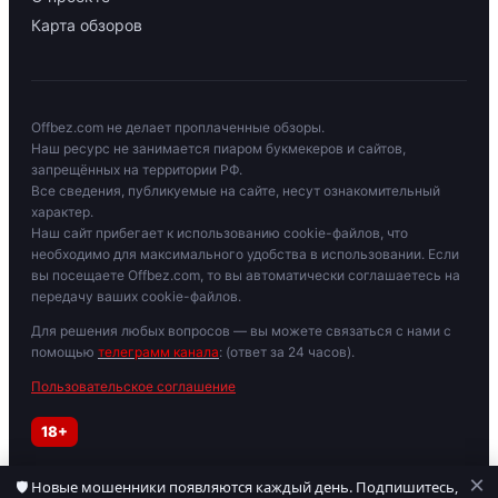
Карта обзоров
Offbez.com не делает проплаченные обзоры.
Наш ресурс не занимается пиаром букмекеров и сайтов,
запрещённых на территории РФ.
Все сведения, публикуемые на сайте, несут ознакомительный
характер.
Наш сайт прибегает к использованию cookie-файлов, что
необходимо для максимального удобства в использовании. Если
вы посещаете Offbez.com, то вы автоматически соглашаетесь на
передачу ваших cookie-файлов.
Для решения любых вопросов — вы можете связаться с нами с
помощью
телеграмм канала
: (ответ за 24 часов).
Пользовательское соглашение
18+
×
🛡 Новые мошенники появляются каждый день. Подпишитесь,
Играйте осторожно. При признаках зависимости обратитесь к