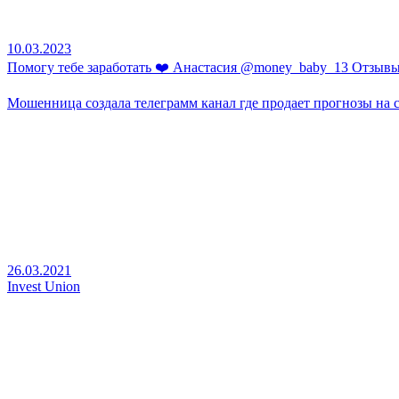
10.03.2023
Помогу тебе заработать ❤️ Анастасия @money_baby_13 Отзыв
Мошенница создала телеграмм канал где продает прогнозы на с
26.03.2021
Invest Union