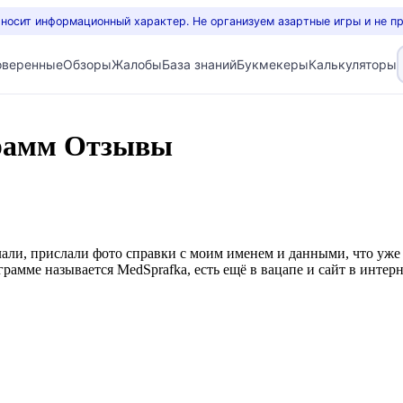
 носит информационный характер. Не организуем азартные игры и не п
оверенные
Обзоры
Жалобы
База знаний
Букмекеры
Калькуляторы
грамм Отзывы
лали, прислали фото справки с моим именем и данными, что уже г
еграмме называется MedSprafka, есть ещё в вацапе и сайт в интер