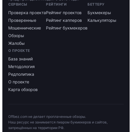
СЕРВИСЫ
РЕЙТИНГИ
БЕТТЕРУ
Проверка проекта
Рейтинг проектов
Букмекеры
Проверенные
Рейтинг капперов
Калькуляторы
Мошеннические
Рейтинг букмекеров
Обзоры
Жалобы
О ПРОЕКТЕ
База знаний
Методология
Редполитика
О проекте
Карта обзоров
Offbez.com не делает проплаченные обзоры.
Наш ресурс не занимается пиаром букмекеров и сайтов,
запрещённых на территории РФ.