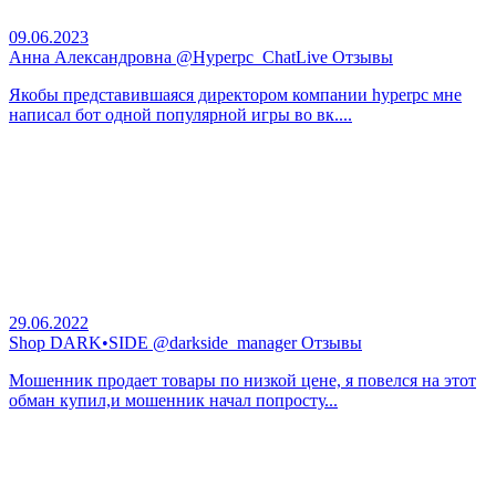
09.06.2023
Анна Александровна @Hyperpc_ChatLive Отзывы
Якобы представившаяся директором компании hyperpc мне
написал бот одной популярной игры во вк....
29.06.2022
Shop DARK•SIDE @darkside_manager Отзывы
Мошенник продает товары по низкой цене, я повелся на этот
обман купил,и мошенник начал попросту...