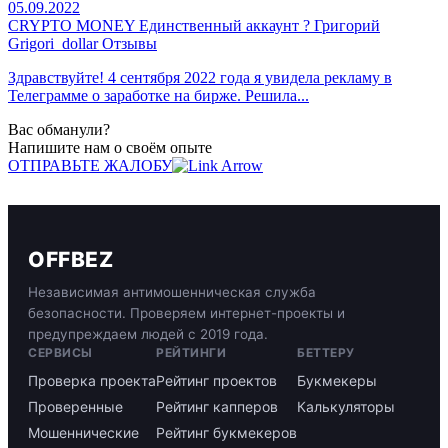
05.09.2022
CRYPTO MONEY Единственный аккаунт ? Григорий
Grigori_dollar Отзывы
Здравствуйте! 4 сентября 2022 года я увидела рекламу в
Телеграмме о заработке на бирже. Решила...
Вас обманули?
Напишите нам о своём опыте
ОТПРАВЬТЕ ЖАЛОБУ
OFFBEZ
Независимая антимошенническая служба
безопасности. Проверяем интернет-проекты и
предупреждаем людей с 2019 года.
СЕРВИСЫ
РЕЙТИНГИ
БЕТТЕРУ
Проверка проекта
Рейтинг проектов
Букмекеры
Проверенные
Рейтинг капперов
Калькуляторы
Мошеннические
Рейтинг букмекеров