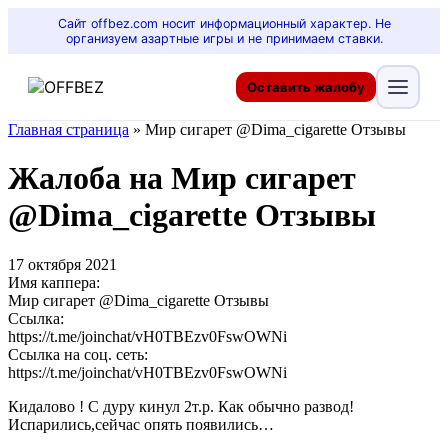
Сайт offbez.com носит информационный характер. Не
организуем азартные игры и не принимаем ставки.
Оставить жалобу
Главная страница
»
Мир сигарет @Dima_cigarette Отзывы
Жалоба на Мир сигарет
@Dima_cigarette Отзывы
17 октября 2021
Имя каппера:
Мир сигарет @Dima_cigarette Отзывы
Ссылка:
https://t.me/joinchat/vH0TBEzv0FswOWNi
Ссылка на соц. сеть:
https://t.me/joinchat/vH0TBEzv0FswOWNi
Кидалово ! С дуру кинул 2т.р. Как обычно развод!
Испарились,сейчас опять появились…