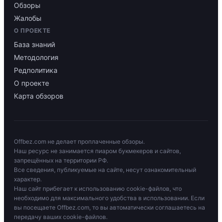
Обзоры
Жалобы
О ПРОЕКТЕ
База знаний
Методология
Редполитика
О проекте
Карта обзоров
Offbez.com не делает проплаченные обзоры.
Наш ресурс не занимается пиаром букмекеров и сайтов,
запрещённых на территории РФ.
Все сведения, публикуемые на сайте, несут ознакомительный
характер.
Наш сайт прибегает к использованию cookie-файлов, что
необходимо для максимального удобства в использовании. Если
вы посещаете Offbez.com, то вы автоматически соглашаетесь на
передачу ваших cookie-файлов.