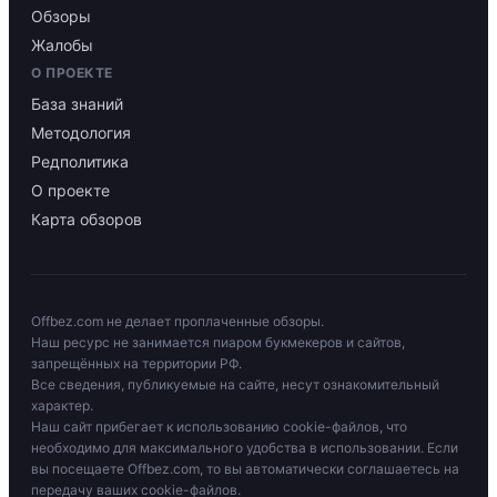
Обзоры
Жалобы
О ПРОЕКТЕ
База знаний
Методология
Редполитика
О проекте
Карта обзоров
Offbez.com не делает проплаченные обзоры.
Наш ресурс не занимается пиаром букмекеров и сайтов,
запрещённых на территории РФ.
Все сведения, публикуемые на сайте, несут ознакомительный
характер.
Наш сайт прибегает к использованию cookie-файлов, что
необходимо для максимального удобства в использовании. Если
вы посещаете Offbez.com, то вы автоматически соглашаетесь на
передачу ваших cookie-файлов.