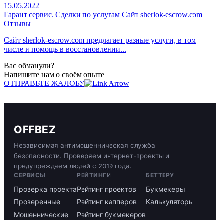
15.05.2022
Гарант сервис. Сделки по услугам Сайт sherlok-escrow.com
Отзывы
Сайт sherlok-escrow.com предлагает разные услуги, в том
числе и помощь в восстановлении...
Вас обманули?
Напишите нам о своём опыте
ОТПРАВЬТЕ ЖАЛОБУ
OFFBEZ
Независимая антимошенническая служба
безопасности. Проверяем интернет-проекты и
предупреждаем людей с 2019 года.
СЕРВИСЫ
РЕЙТИНГИ
БЕТТЕРУ
Проверка проекта
Рейтинг проектов
Букмекеры
Проверенные
Рейтинг капперов
Калькуляторы
Мошеннические
Рейтинг букмекеров