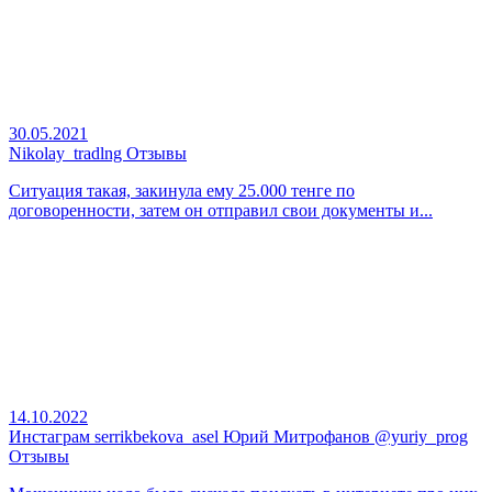
30.05.2021
Nikolay_tradlng Отзывы
Ситуация такая, закинула ему 25.000 тенге по
договоренности, затем он отправил свои документы и...
14.10.2022
Инстаграм serrikbekova_asel Юрий Митрофанов @yuriy_prog
Отзывы