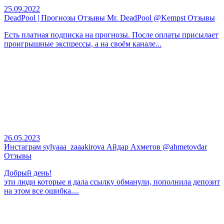
25.09.2022
DeadPool | Прогнозы Отзывы Mr. DeadPool @Kempst Отзывы
Есть платная подписка на прогнозы. После оплаты присылает
проигрышные экспрессы, а на своём канале...
26.05.2023
Инстаграм sylyaaa_zaaakirova Айдар Ахметов @ahmetovdar
Отзывы
Добрый день!
эти люди которые я дала ссылку обманули, пополнила депозит
на этом все ошибка....