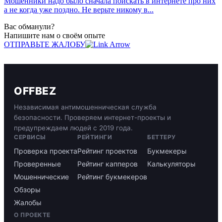
Мошенники надо было сначала поискать в интернете про них
а не когда уже поздно. Не верьте никому в...
Вас обманули?
Напишите нам о своём опыте
ОТПРАВЬТЕ ЖАЛОБУ
OFFBEZ
Независимая антимошенническая служба
безопасности. Проверяем интернет-проекты и
предупреждаем людей с 2019 года.
СЕРВИСЫ
РЕЙТИНГИ
БЕТТЕРУ
Проверка проекта
Рейтинг проектов
Букмекеры
Проверенные
Рейтинг капперов
Калькуляторы
Мошеннические
Рейтинг букмекеров
Обзоры
Жалобы
О ПРОЕКТЕ