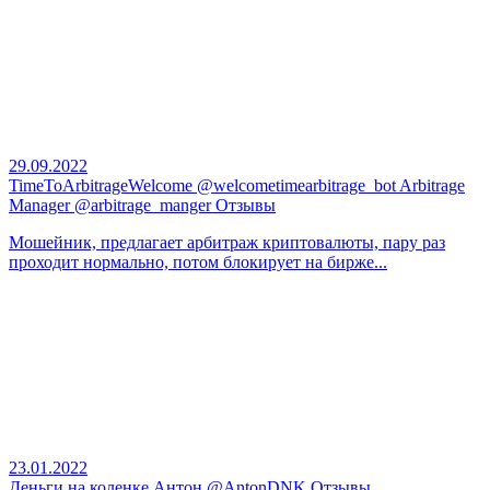
29.09.2022
TimeToArbitrageWelcome @welcometimearbitrage_bot Arbitrage
Manager @arbitrage_manger Отзывы
Мошейник, предлагает арбитраж криптовалюты, пару раз
проходит нормально, потом блокирует на бирже...
23.01.2022
Деньги на коленке Антон @AntonDNK Отзывы