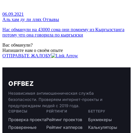
06.09.2021
Аль хам ду ли ллях Отзывы
Нас обманули на 43000 сома они помоему из Кыргызстанга
потому что она говорила по кыргызски
Вас обманули?
Напишите нам о своём опыте
ОТПРАВЬТЕ ЖАЛОБУ
OFFBEZ
Независимая антимошенническая служба
безопасности. Проверяем интернет-проекты и
предупреждаем людей с 2019 года.
СЕРВИСЫ
РЕЙТИНГИ
БЕТТЕРУ
Проверка проекта
Рейтинг проектов
Букмекеры
Проверенные
Рейтинг капперов
Калькуляторы