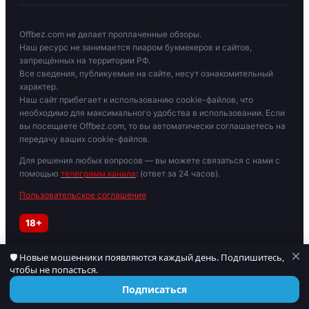
Offbez.com не делает проплаченные обзоры.
Наш ресурс не занимается пиаром букмекеров и сайтов,
запрещённых на территории РФ.
Все сведения, публикуемые на сайте, несут ознакомительный
характер.
Наш сайт прибегает к использованию cookie-файлов, что
необходимо для максимального удобства в использовании. Если
вы посещаете Offbez.com, то вы автоматически соглашаетесь на
передачу ваших cookie-файлов.
Для решения любых вопросов — вы можете связаться с нами с
помощью
телеграмм канала
: (ответ за 24 часов).
Пользовательское соглашение
18+
×
🛡 Новые мошенники появляются каждый день. Подпишитесь,
Играйте осторожно. При признаках зависимости обратитесь к
чтобы не попасться.
специалисту. Материалы для лиц старше 18 лет.
© 2019–2026 OFFBEZ. Сайт носит информационный характер.
Подписаться