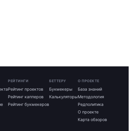
РЕЙТИНГИ
БЕТТЕРУ
О ПРОЕКТЕ
екта
Рейтинг проектов
Букмекеры
База знаний
Рейтинг капперов
Калькуляторы
Методология
ие
Рейтинг букмекеров
Редполитика
О проекте
Карта обзоров