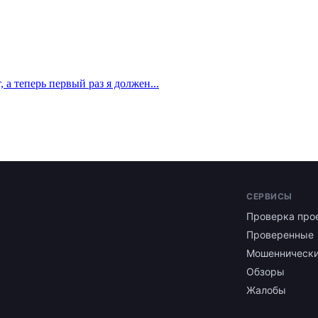
, а теперь первый раз я должен...
СЕРВИСЫ
Проверка про
Проверенные
Мошенническ
Обзоры
Жалобы