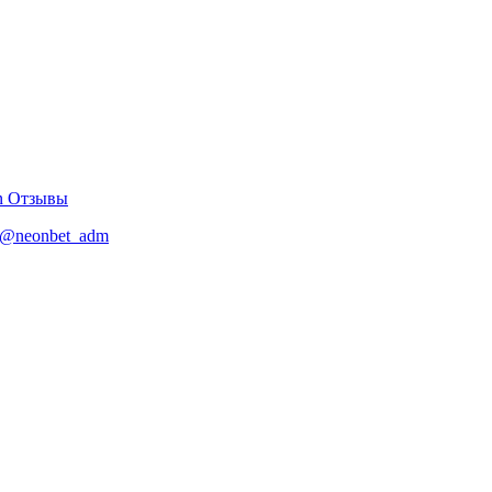
n Отзывы
 @neonbet_adm