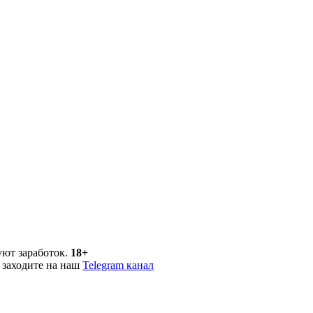
уют заработок.
18+
 заходите на наш
Telegram канал