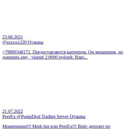
23.06.2021
@zzzxxx220 Отзывы
+79899348172. Предоставляется каппером. Он мошенник, не
доверять ему , ущерб 2.0000 рублей. Взял...
21.07.2022
PeerEx @PumpDeal Trading Server Отзывы
Мошенники!!! Mork bot или PeerEx!!! Внёс депозит по