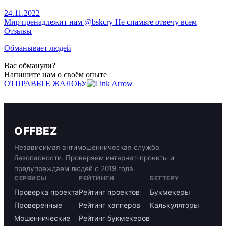
24.11.2022
Мир пренадлежит нам @bskcry Не спамьте отвечу всем
Отзывы
Обманывает людей
Вас обманули?
Напишите нам о своём опыте
ОТПРАВЬТЕ ЖАЛОБУ
OFFBEZ
Независимая антимошенническая служба
безопасности. Проверяем интернет-проекты и
предупреждаем людей с 2019 года.
СЕРВИСЫ
РЕЙТИНГИ
БЕТТЕРУ
Проверка проекта
Рейтинг проектов
Букмекеры
Проверенные
Рейтинг капперов
Калькуляторы
Мошеннические
Рейтинг букмекеров