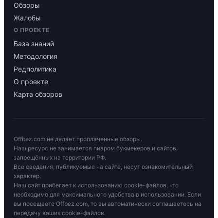
Обзоры
Жалобы
О ПРОЕКТЕ
База знаний
Методология
Редполитика
О проекте
Карта обзоров
Offbez.com не делает проплаченные обзоры.
Наш ресурс не занимается пиаром букмекеров и сайтов,
запрещённых на территории РФ.
Все сведения, публикуемые на сайте, несут ознакомительный
характер.
Наш сайт прибегает к использованию cookie-файлов, что
необходимо для максимального удобства в использовании. Если
вы посещаете Offbez.com, то вы автоматически соглашаетесь на
передачу ваших cookie-файлов.