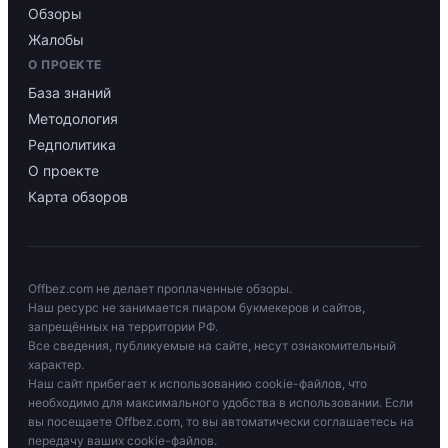
Обзоры
Жалобы
О ПРОЕКТЕ
База знаний
Методология
Редполитика
О проекте
Карта обзоров
Offbez.com не делает проплаченные обзоры.
Наш ресурс не занимается пиаром букмекеров и сайтов,
запрещённых на территории РФ.
Все сведения, публикуемые на сайте, несут ознакомительный
характер.
Наш сайт прибегает к использованию cookie-файлов, что
необходимо для максимального удобства в использовании. Если
вы посещаете Offbez.com, то вы автоматически соглашаетесь на
передачу ваших cookie-файлов.