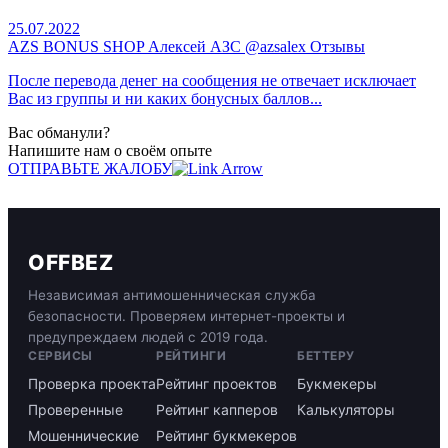
25.07.2022
AZS BONUS SHOP Алексей АЗС @azsalex Отзывы
После перевода денег на сообщения не отвечает исключает
Вас из группы и ни каких бонусных баллов...
Вас обманули?
Напишите нам о своём опыте
ОТПРАВЬТЕ ЖАЛОБУ
OFFBEZ
Независимая антимошенническая служба
безопасности. Проверяем интернет-проекты и
предупреждаем людей с 2019 года.
СЕРВИСЫ
РЕЙТИНГИ
БЕТТЕРУ
Проверка проекта
Рейтинг проектов
Букмекеры
Проверенные
Рейтинг капперов
Калькуляторы
Мошеннические
Рейтинг букмекеров