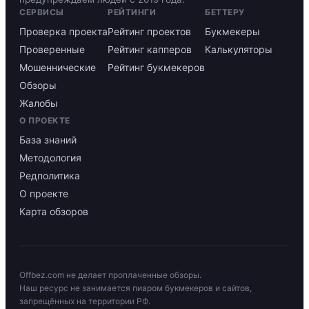
СЕРВИСЫ
РЕЙТИНГИ
БЕТТЕРУ
Проверка проекта
Рейтинг проектов
Букмекеры
Проверенные
Рейтинг капперов
Калькуляторы
Мошеннические
Рейтинг букмекеров
Обзоры
Жалобы
О ПРОЕКТЕ
База знаний
Методология
Редполитика
О проекте
Карта обзоров
Offbez.com не делает проплаченные обзоры.
Наш ресурс не занимается пиаром букмекеров и сайтов,
запрещённых на территории РФ.