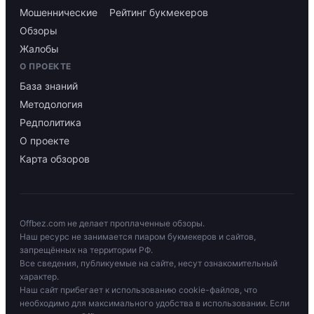
Мошеннические
Рейтинг букмекеров
Обзоры
Жалобы
О ПРОЕКТЕ
База знаний
Методология
Редполитика
О проекте
Карта обзоров
Offbez.com не делает проплаченные обзоры.
Наш ресурс не занимается пиаром букмекеров и сайтов,
запрещённых на территории РФ.
Все сведения, публикуемые на сайте, несут ознакомительный
характер.
Наш сайт прибегает к использованию cookie-файлов, что
необходимо для максимального удобства в использовании. Если