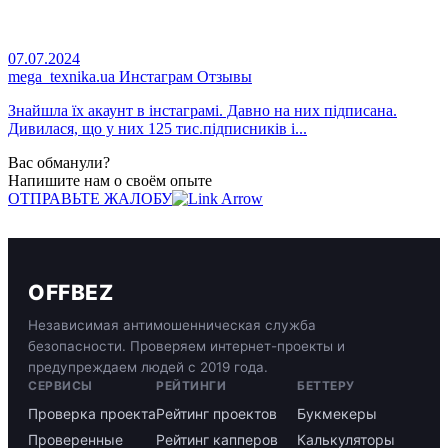
07.07.2024
mega_texnika.ua Инстаграм Отзывы
Знайшла їх акаунт в інстаграмі. Давно на них підписана.
Дивилася, що у них 125 тис.підписників і...
Вас обманули?
Напишите нам о своём опыте
ОТПРАВЬТЕ ЖАЛОБУ
OFFBEZ
Независимая антимошенническая служба
безопасности. Проверяем интернет-проекты и
предупреждаем людей с 2019 года.
СЕРВИСЫ
РЕЙТИНГИ
БЕТТЕРУ
Проверка проекта
Рейтинг проектов
Букмекеры
Проверенные
Рейтинг капперов
Калькуляторы