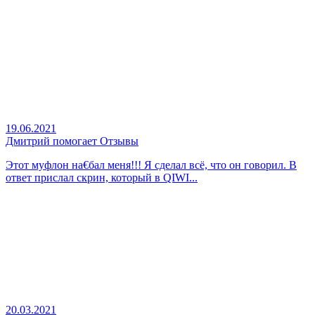
19.06.2021
Дмитрий помогает Отзывы
Этот муфлон на€бал меня!!! Я сделал всё, что он говорил. В
ответ прислал скрин, который в QIWI...
20.03.2021