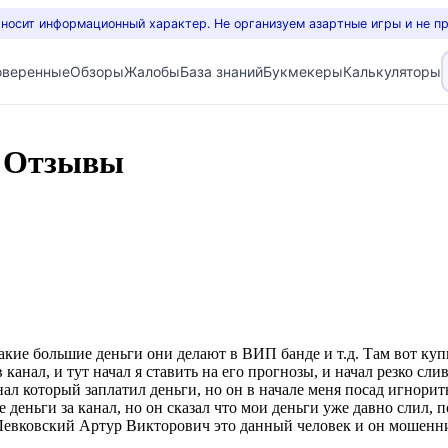
 носит информационный характер. Не организуем азартные игры и не п
оверенные
Обзоры
Жалобы
База знаний
Букмекеры
Калькуляторы
cs Отзывы
акие большие деньги они делают в ВИП банде и т.д. Там вот купи
в канал, и тут начал я ставить на его прогнозы, и начал резко сл
нал который заплатил деньги, но он в начале меня посад игнорить
е деньги за канал, но он сказал что мои деньги уже давно слил,
 Левковский Артур Викторович это данный человек и он мошенн