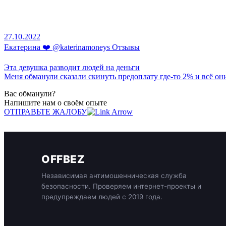
27.10.2022
Екатерина ❤️ @katerinamoneys Отзывы
Эта девушка разводит людей на деньги
Меня обманули сказали скинуть предоплату где-то 2% и всё они
Вас обманули?
Напишите нам о своём опыте
ОТПРАВЬТЕ ЖАЛОБУ
OFFBEZ
Независимая антимошенническая служба
безопасности. Проверяем интернет-проекты и
предупреждаем людей с 2019 года.