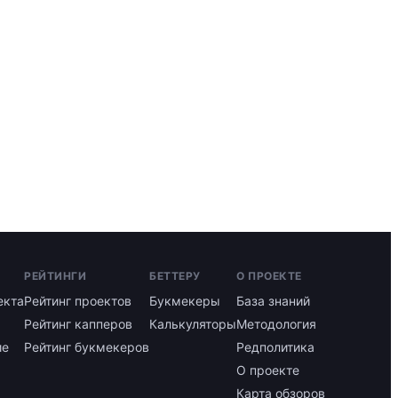
РЕЙТИНГИ
БЕТТЕРУ
О ПРОЕКТЕ
екта
Рейтинг проектов
Букмекеры
База знаний
Рейтинг капперов
Калькуляторы
Методология
ие
Рейтинг букмекеров
Редполитика
О проекте
Карта обзоров