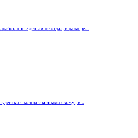
работанные деньги не отдал, в размере...
тудентки я концы с концами свожу , в...