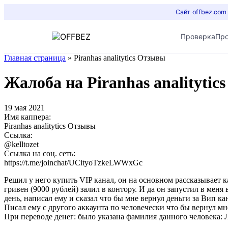
Сайт offbez.com
Проверка
Пр
Главная страница
»
Piranhas analitytics Отзывы
Жалоба на Piranhas analityti
19 мая 2021
Имя каппера:
Piranhas analitytics Отзывы
Ссылка:
@kelltozet
Ссылка на соц. сеть:
https://t.me/joinchat/UCityoTzkeLWWxGc
Решил у него купить VIP канал, он на основном рассказывает к
гривен (9000 рублей) залил в контору. И да он запустил в меня 
день, написал ему и сказал что бы мне вернул деньги за Вип ка
Писал ему с другого аккаунта по человечески что бы вернул мн
При переводе денег: было указана фамилия данного человека: