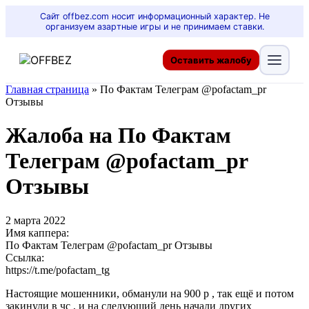
Сайт offbez.com носит информационный характер. Не
организуем азартные игры и не принимаем ставки.
Оставить жалобу
Главная страница
»
По Фактам Телеграм @pofactam_pr
Отзывы
Жалоба на По Фактам
Телеграм @pofactam_pr
Отзывы
2 марта 2022
Имя каппера:
По Фактам Телеграм @pofactam_pr Отзывы
Ссылка:
https://t.me/pofactam_tg
Настоящие мошенники, обманули на 900 р , так ещё и потом
закинули в чс , и на следующий день начали других