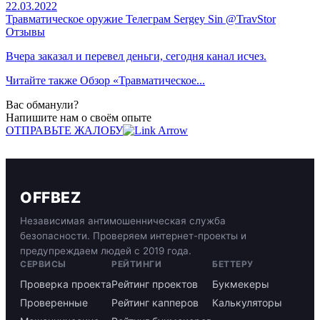
22.03.2022
Травматическое оружие Телеграм Sergey Sin @TravStor
Отзывы
Вчера заказал и перевел деньги, сегодня канал исчез.
Читайте также
Обзор «Травматическое...
Вас обманули?
Напишите нам о своём опыте
ОТПРАВЬТЕ ЖАЛОБУ
OFFBEZ
Независимая антимошенническая служба
безопасности. Проверяем интернет-проекты и
предупреждаем людей с 2019 года.
СЕРВИСЫ
РЕЙТИНГИ
БЕТТЕРУ
Проверка проекта
Рейтинг проектов
Букмекеры
Проверенные
Рейтинг капперов
Калькуляторы