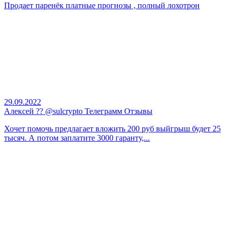
Продает паренёк платные прогнозы , полный лохотрон
29.09.2022
Алексей ?? @sulcrypto Телеграмм Отзывы
Хочет помочь предлагает вложить 200 руб выйгрыш будет 25
тысяч. А потом заплатите 3000 гаранту,...