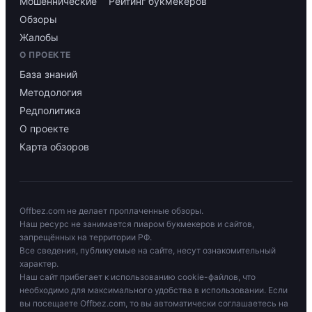
Мошеннические
Рейтинг букмекеров
Обзоры
Жалобы
О ПРОЕКТЕ
База знаний
Методология
Редполитика
О проекте
Карта обзоров
Offbez.com не делает проплаченные обзоры.
Наш ресурс не занимается пиаром букмекеров и сайтов,
запрещённых на территории РФ.
Все сведения, публикуемые на сайте, несут ознакомительный
характер.
Наш сайт прибегает к использованию cookie-файлов, что
необходимо для максимального удобства в использовании. Если
вы посещаете Offbez.com, то вы автоматически соглашаетесь на