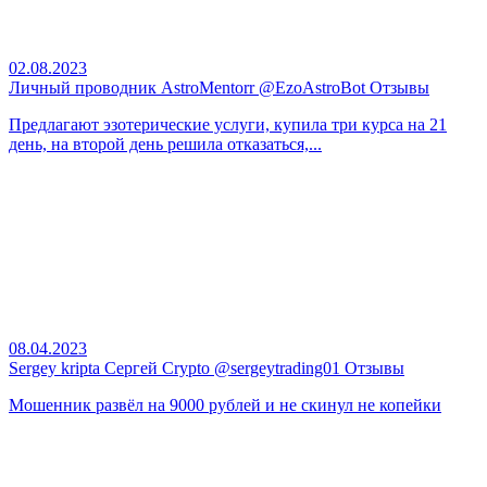
02.08.2023
Личный проводник AstroMentorr @EzoAstroBot Отзывы
Предлагают эзотерические услуги, купила три курса на 21
день, на второй день решила отказаться,...
08.04.2023
Sergey kripta Сергей Crypto @sergeytrading01 Отзывы
Мошенник развёл на 9000 рублей и не скинул не копейки