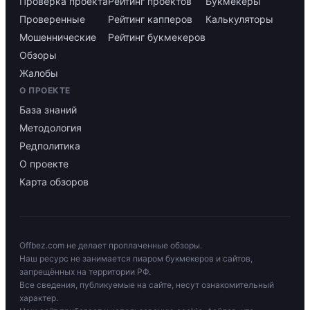
Проверка проекта
Рейтинг проектов
Букмекеры
Проверенные
Рейтинг капперов
Калькуляторы
Мошеннические
Рейтинг букмекеров
Обзоры
Жалобы
О ПРОЕКТЕ
База знаний
Методология
Редполитика
О проекте
Карта обзоров
Offbez.com не делает проплаченные обзоры.
Наш ресурс не занимается пиаром букмекеров и сайтов,
запрещённых на территории РФ.
Все сведения, публикуемые на сайте, несут ознакомительный
характер.