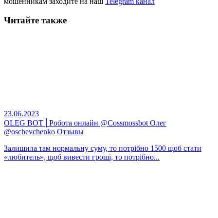
мошенникам заходите на наш
Telegram канал
Читайте также
23.06.2023
OLEG BOT ⎢Робота онлайн @Cossmossbot Олег
@oschevchenko Отзывы
Залишила там нормальну суму, то потрібно 1500 щоб стати
«любитель», щоб вивести гроші, то потрібно...