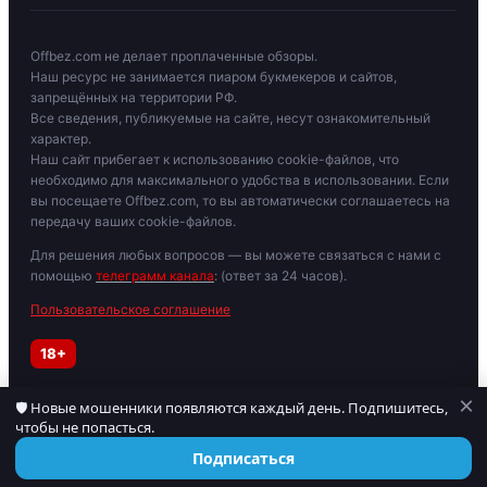
Offbez.com не делает проплаченные обзоры.
Наш ресурс не занимается пиаром букмекеров и сайтов,
запрещённых на территории РФ.
Все сведения, публикуемые на сайте, несут ознакомительный
характер.
Наш сайт прибегает к использованию cookie-файлов, что
необходимо для максимального удобства в использовании. Если
вы посещаете Offbez.com, то вы автоматически соглашаетесь на
передачу ваших cookie-файлов.
Для решения любых вопросов — вы можете связаться с нами с
помощью
телеграмм канала
: (ответ за 24 часов).
Пользовательское соглашение
18+
×
🛡 Новые мошенники появляются каждый день. Подпишитесь,
Играйте осторожно. При признаках зависимости обратитесь к
чтобы не попасться.
специалисту. Материалы для лиц старше 18 лет.
© 2019–2026 OFFBEZ. Сайт носит информационный характер.
Подписаться