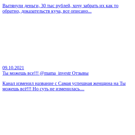
Вытянули деньги, 30 тыс рублей, хочу забрать их как то
обратно, доказательств куча, все описано...
09.10.2021
Ты можешь все!!! @mama_investr Отзывы
Канал изменил название с Самая успешная женщина на Ты
можешь всё!!! Но суть не изменилась....