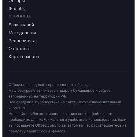
Обзоры
Жалобы
О ПРОЕКТЕ
База знаний
Методология
Редполитика
О проекте
Карта обзоров
Offbez.com не делает проплаченные обзоры.
Наш ресурс не занимается пиаром букмекеров и сайтов,
запрещённых на территории РФ.
Все сведения, публикуемые на сайте, несут ознакомительный
характер.
Наш сайт прибегает к использованию cookie-файлов, что
необходимо для максимального удобства в использовании. Если
вы посещаете Offbez.com, то вы автоматически соглашаетесь на
передачу ваших cookie-файлов.