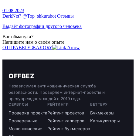
01.08.2023
DarkNet? @Top_shkurabot Отзывы
Выдаёт фотографии другого человека
Вас обманули?
Напишите нам о своём опыте
ОТПРАВЬТЕ ЖАЛОБУ
OFFBEZ
Независимая антимошенническая служба
безопасности. Проверяем интернет-проекты и
предупреждаем людей с 2019 года.
СЕРВИСЫ
РЕЙТИНГИ
БЕТТЕРУ
Проверка проекта
Рейтинг проектов
Букмекеры
Проверенные
Рейтинг капперов
Калькуляторы
Мошеннические
Рейтинг букмекеров