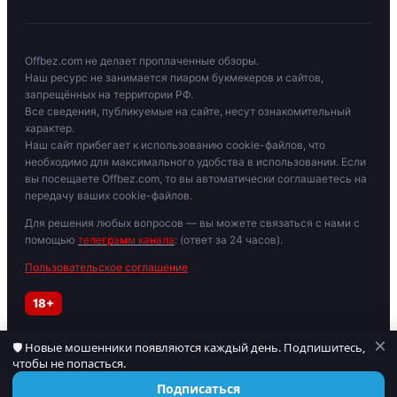
Offbez.com не делает проплаченные обзоры.
Наш ресурс не занимается пиаром букмекеров и сайтов,
запрещённых на территории РФ.
Все сведения, публикуемые на сайте, несут ознакомительный
характер.
Наш сайт прибегает к использованию cookie-файлов, что
необходимо для максимального удобства в использовании. Если
вы посещаете Offbez.com, то вы автоматически соглашаетесь на
передачу ваших cookie-файлов.
Для решения любых вопросов — вы можете связаться с нами с
помощью
телеграмм канала
: (ответ за 24 часов).
Пользовательское соглашение
18+
×
🛡 Новые мошенники появляются каждый день. Подпишитесь,
Играйте осторожно. При признаках зависимости обратитесь к
чтобы не попасться.
специалисту. Материалы для лиц старше 18 лет.
© 2019–2026 OFFBEZ. Сайт носит информационный характер.
Подписаться