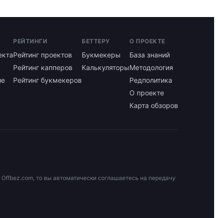
РЕЙТИНГИ
БЕТТЕРУ
О ПРОЕКТЕ
екта
Рейтинг проектов
Букмекеры
База знаний
Рейтинг капперов
Калькуляторы
Методология
ие
Рейтинг букмекеров
Редполитика
О проекте
Карта обзоров
 Offbez.com, то вы автоматически соглашаетесь на передачу