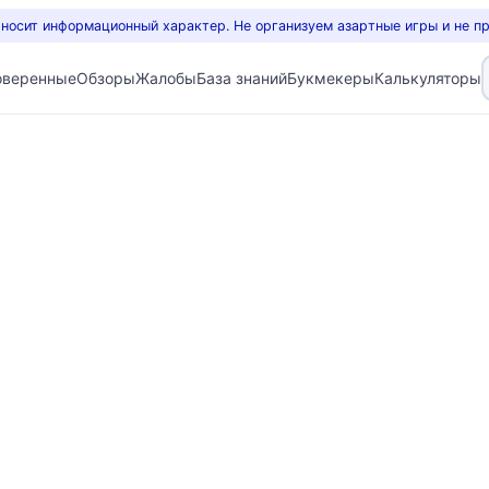
 носит информационный характер. Не организуем азартные игры и не п
оверенные
Обзоры
Жалобы
База знаний
Букмекеры
Калькуляторы