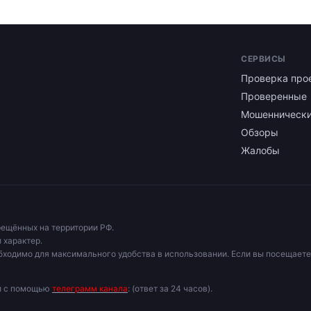
СЕРВИСЫ
Проверка про
Проверенные
Мошенническ
Обзоры
Жалобы
рещённых на территории РФ.
 характер.
бходимо для максимального удобства в использовании. Если вы посещаете
ми с помощью
телеграмм канала
: (ответ за 24 часов).