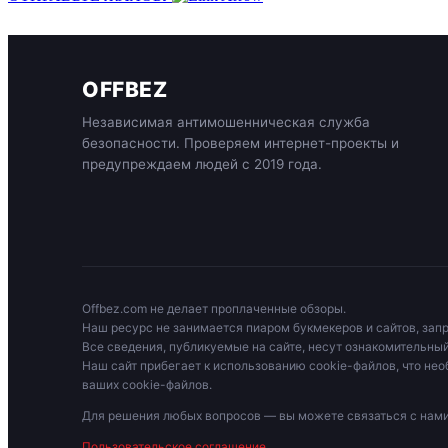
OFFBEZ
Независимая антимошенническая служба
безопасности. Проверяем интернет-проекты и
предупреждаем людей с 2019 года.
Offbez.com не делает проплаченные обзоры.
Наш ресурс не занимается пиаром букмекеров и сайтов, зап
Все сведения, публикуемые на сайте, несут ознакомительный
Наш сайт прибегает к использованию cookie-файлов, что нео
ваших cookie-файлов.
Для решения любых вопросов — вы можете связаться с на
Пользовательское соглашение