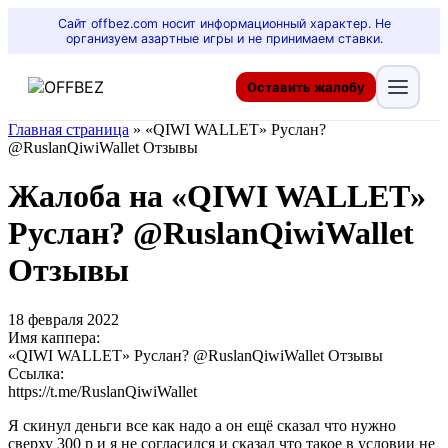
Сайт offbez.com носит информационный характер. Не
организуем азартные игры и не принимаем ставки.
Оставить жалобу
Главная страница
»
«QIWI WALLET» Руслан?
@RuslanQiwiWallet Отзывы
Жалоба на «QIWI WALLET»
Руслан? @RuslanQiwiWallet
Отзывы
18 февраля 2022
Имя каппера:
«QIWI WALLET» Руслан? @RuslanQiwiWallet Отзывы
Ссылка:
https://t.me/RuslanQiwiWallet
Я скинул деньги все как надо а он ещё сказал что нужно
сверху 300 р и я не согласился и сказал что такое в условии не