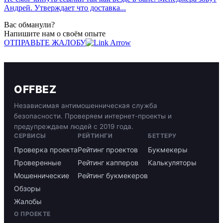
Андрей. Утверждает что доставка...
Вас обманули?
Напишите нам о своём опыте
ОТПРАВЬТЕ ЖАЛОБУ
OFFBEZ
Независимая антимошенническая служба
безопасности. Проверяем интернет-проекты и
предупреждаем людей с 2019 года.
СЕРВИСЫ
РЕЙТИНГИ
БЕТТЕРУ
Проверка проекта
Рейтинг проектов
Букмекеры
Проверенные
Рейтинг капперов
Калькуляторы
Мошеннические
Рейтинг букмекеров
Обзоры
Жалобы
О ПРОЕКТЕ