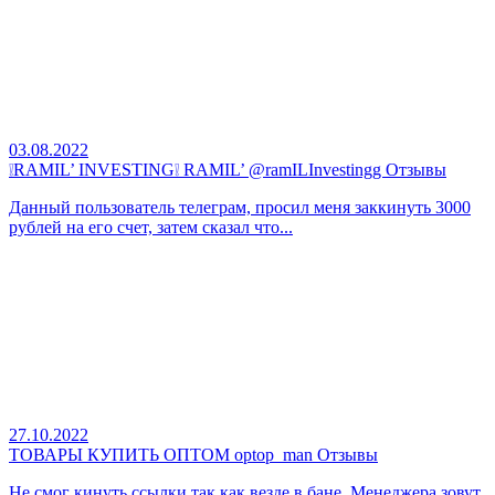
03.08.2022
❕RAMIL’ INVESTING❕ RAMIL’ @ramILInvestingg Отзывы
Данный пользователь телеграм, просил меня заккинуть 3000
рублей на его счет, затем сказал что...
27.10.2022
ТОВАРЫ КУПИТЬ ОПТОМ optop_man Отзывы
Не смог кинуть ссылки так как везде в бане. Менеджера зовут