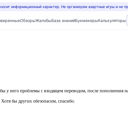
 носит информационный характер. Не организуем азартные игры и не п
оверенные
Обзоры
Жалобы
База знаний
Букмекеры
Калькуляторы
кобы у него проблемы с входящем переводом, после пополнения на
 Хотя бы других обезопасим, спасибо.