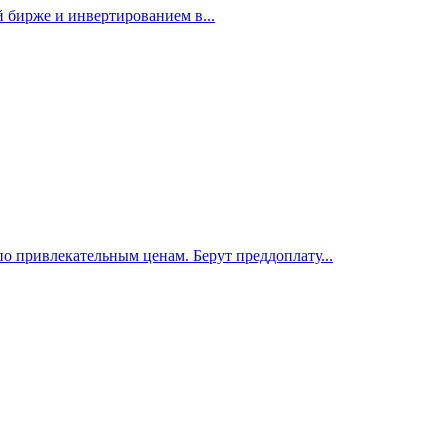
 бирже и инвертированием в...
 привлекательным ценам. Берут преддоплату...