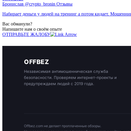
Бронислав @crypto_bronin Отзывы
Набирает деньги у людей на тренинг а потом кидает. Мошенни
Вас обманули?
Напишите нам о своём опыте
ОТПРАВЬТЕ ЖАЛОБУ
OFFBEZ
Независимая антимошенническая служба
безопасности. Проверяем интернет-проекты и
предупреждаем людей с 2019 года.
Offbez.com не делает проплаченные обзоры.