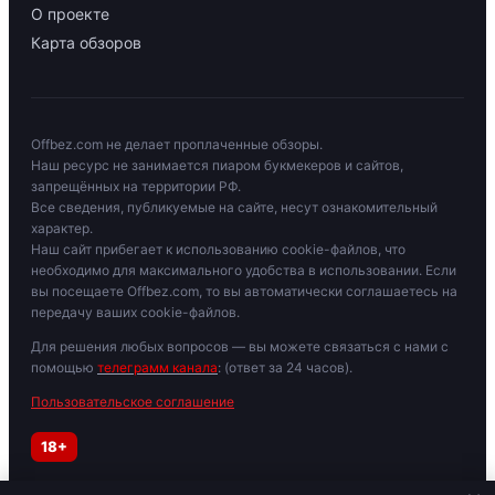
О проекте
Карта обзоров
Offbez.com не делает проплаченные обзоры.
Наш ресурс не занимается пиаром букмекеров и сайтов,
запрещённых на территории РФ.
Все сведения, публикуемые на сайте, несут ознакомительный
характер.
Наш сайт прибегает к использованию cookie-файлов, что
необходимо для максимального удобства в использовании. Если
вы посещаете Offbez.com, то вы автоматически соглашаетесь на
передачу ваших cookie-файлов.
Для решения любых вопросов — вы можете связаться с нами с
помощью
телеграмм канала
: (ответ за 24 часов).
Пользовательское соглашение
18+