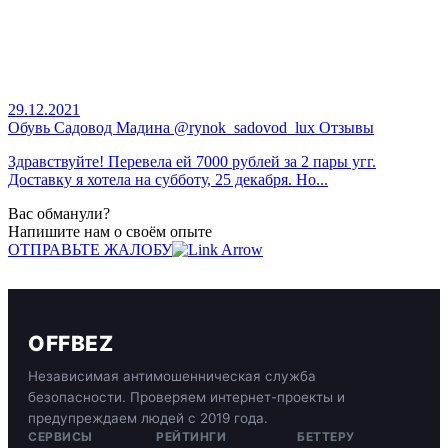
29.12.2021
Обувь Садовод Мадина @rynok_sadovod_lux Отзывы
Здравствуйте! Перевела ей 7000 рублей за 2 пары угг.
Доставку я хотела на субботу, 25 декабря. Но...
Вас обманули?
Напишите нам о своём опыте
ОТПРАВЬТЕ ЖАЛОБУ
OFFBEZ
Независимая антимошенническая служба
безопасности. Проверяем интернет-проекты и
предупреждаем людей с 2019 года.
СЕРВИСЫ
РЕЙТИНГИ
БЕТТЕРУ