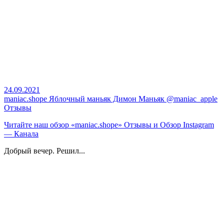
24.09.2021
maniac.shope Яблочный маньяк Димон Маньяк @maniac_apple
Отзывы
Читайте наш
обзор «maniac.shope» Отзывы и Обзор Instagram
— Канала
Добрый вечер. Решил...