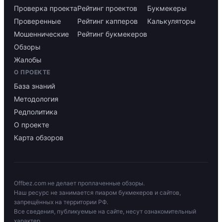
Проверка проекта
Рейтинг проектов
Букмекеры
Проверенные
Рейтинг капперов
Калькуляторы
Мошеннические
Рейтинг букмекеров
Обзоры
Жалобы
О ПРОЕКТЕ
База знаний
Методология
Редполитика
О проекте
Карта обзоров
Offbez.com не делает проплаченные обзоры.
Наш ресурс не занимается пиаром букмекеров и сайтов,
запрещённых на территории РФ.
Все сведения, публикуемые на сайте, несут ознакомительный
характер.